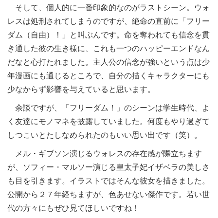
そして、個人的に一番印象的なのがラストシーン。ウォ
レスは処刑されてしまうのですが、絶命の直前に「フリー
ダム（自由）！」と叫ぶんです。命を奪われても信念を貫
き通した彼の生き様に、これも一つのハッピーエンドなん
だなと心打たれました。主人公の信念が強いという点は少
年漫画にも通じるところで、自分の描くキャラクターにも
少なからず影響を与えていると思います。
余談ですが、「フリーダム！」のシーンは学生時代、よ
く友達にモノマネを披露していました。何度もやり過ぎて
しつこいとたしなめられたのもいい思い出です（笑）。
メル・ギブソン演じるウォレスの存在感が際立ちます
が、ソフィー・マルソー演じる皇太子妃イザベラの美しさ
も目を引きます。イラストではそんな彼女を描きました。
公開から２７年経ちますが、色あせない傑作です。若い世
代の方々にもぜひ見てほしいですね！