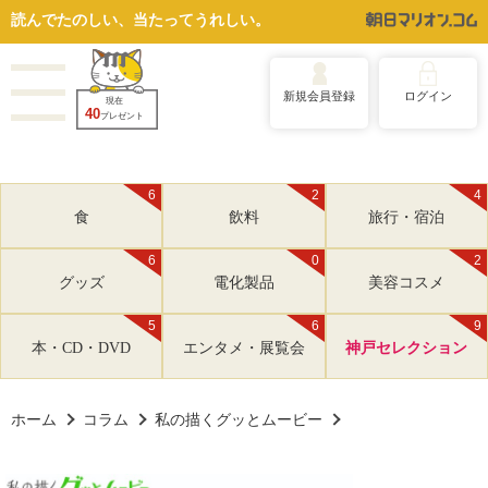
読んでたのしい、当たってうれしい。
新規会員登録
ログイン
現在
40
プレゼント
6
2
4
食
飲料
旅行・宿泊
6
0
2
グッズ
電化製品
美容コスメ
5
6
9
本・CD・DVD
エンタメ・展覧会
神戸セレクション
ホーム
コラム
私の描くグッとムービー