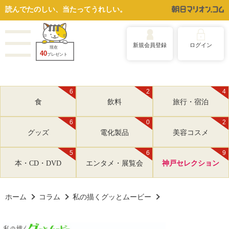
読んでたのしい、当たってうれしい。
新規会員登録
ログイン
現在
40
プレゼント
6
2
4
食
飲料
旅行・宿泊
6
0
2
グッズ
電化製品
美容コスメ
5
6
9
本・CD・DVD
エンタメ・展覧会
神戸セレクション
ホーム
コラム
私の描くグッとムービー