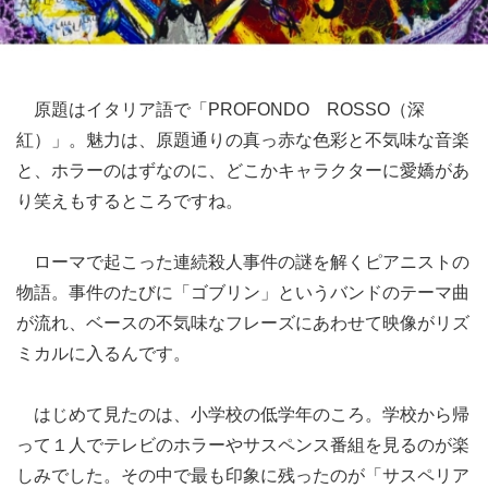
原題はイタリア語で
「
PROFONDO ROSSO
（
深
紅
）」
。魅力は、原題通りの真っ赤な色彩と不気味な音楽
と、ホラーのはずなのに、どこかキャラクターに
愛嬌
があ
り笑えもするところですね。
ローマで起こった連続殺人事件の謎を解くピアニストの
物語。事件のたびに「ゴブリン」というバンドのテーマ曲
が流れ、ベースの不気味なフレーズにあわせて映像がリズ
ミカルに入るんです。
はじめて見たのは、小学校の低学年のころ。学校から帰
って１人でテレビのホラーやサスペンス番組を見るのが楽
しみでした。その中で最も印象に残ったのが「サスペリア