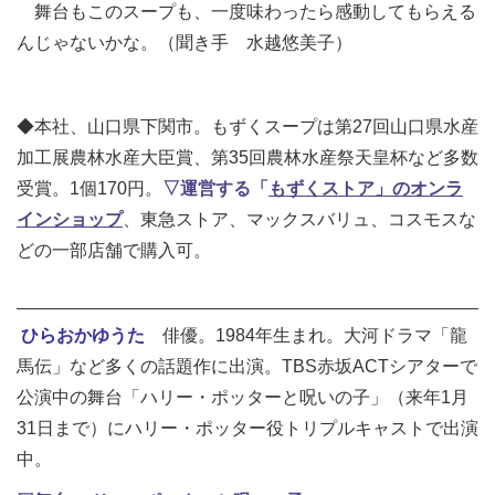
舞台もこのスープも、一度味わったら感動してもらえる
んじゃないかな。（聞き手 水越悠美子）
◆本社、山口県下関市。もずくスープは第27回山口県水産
加工展農林水産大臣賞、第35回農林水産祭天皇杯など多数
受賞。1個170円。
▽運営する「
もずくストア」のオンラ
インショップ
、東急ストア、マックスバリュ、コスモスな
どの一部店舗で購入可。
ひらおかゆうた
俳優。1984年生まれ。大河ドラマ「龍
馬伝」など多くの話題作に出演。TBS赤坂ACTシアターで
公演中の舞台「ハリー・ポッターと呪いの子」（来年1月
31日まで）にハリー・ポッター役トリプルキャストで出演
中。