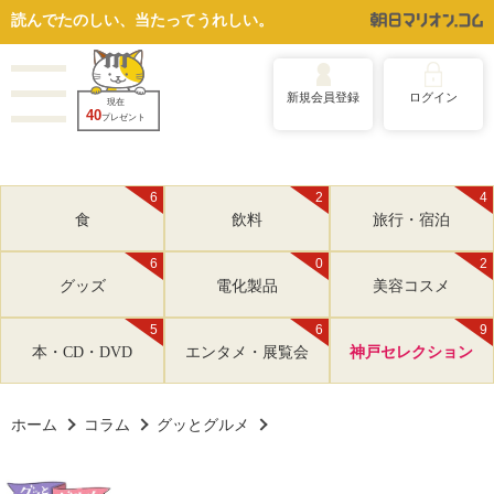
読んでたのしい、当たってうれしい。
新規会員登録
ログイン
現在
40
プレゼント
6
2
4
食
飲料
旅行・宿泊
6
0
2
グッズ
電化製品
美容コスメ
5
6
9
本・CD・DVD
エンタメ・展覧会
神戸セレクション
ホーム
コラム
グッとグルメ