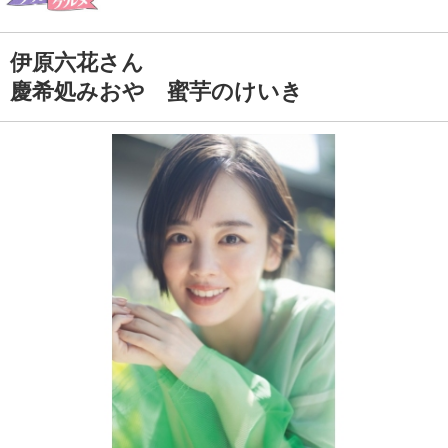
伊原六花さん
慶希処みおや 蜜芋のけいき