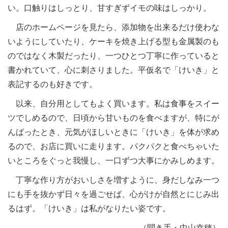
い。口触りはしっとり、甘すぎずイモの味はしっかり。
店のホームページを見たら、添加物を出来るだけ使わな
いようにしていたり、ケーキを焼き上げる型も金属製のも
のではなく木製だったり、一つひとつ丁寧に作っていると
書かれていて、心に刺さりました。平仮名で「けいき」と
表記するのも好きです。
以来、自分用としてもよく買います。私は食事をスイー
ツでしめるので、日頃から甘いものを食べますが、特にが
んばったとき、元気がほしいときに「けいき」を体が求め
るので、お店に買いに走ります。パクパクと食べちゃいた
いところをぐっと我慢し、一口ずつ大事にかみしめます。
丁寧な作り方がおいしさを増すように、身だしなみ一つ
にも手を抜かず日々を過ごせば、心がけが自然とにじみ出
るはず。「けいき」は私がなりたい姿です。
（聞き手・中山幸穂）