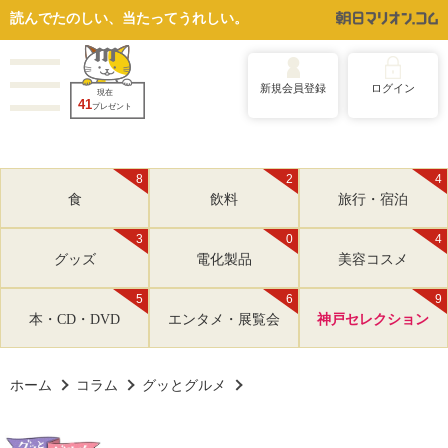
読んでたのしい、当たってうれしい。
新規会員登録
ログイン
現在
41
プレゼント
8
2
4
食
飲料
旅行・宿泊
3
0
4
グッズ
電化製品
美容コスメ
5
6
9
本・CD・DVD
エンタメ・展覧会
神戸セレクション
ホーム
コラム
グッとグルメ