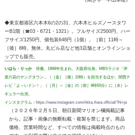
◆東京都港区六本木6の2の31、六本木ヒルズノースタワ
ーB1階（☎03・6721・1321）。フルサイズ2500円、ハー
フサイズ1250円、個包装648円（1個）。［前］11時～
［後］8時。無休。丸ビル店など他3店舗とオンラインショ
ップでも販売。
いはら・りっか
俳優。1999年生まれ、大阪府出身。MBSラジオ「伊
原六花のヤングタウン」（［金］［後］10時）を担当するほか、関西テ
レビ「よ～いドン！」（［月］～［金］の［前］9時50分）に［水］レ
ギュラー出演。
インスタグラム：
https://www.instagram.com/rikka.ihara.official/?hl=ja
（２０２６年２月５日、朝日新聞マリオン欄掲載記事
から。記事・画像の無断転載・複製を禁じます。商品
価格、営業時間など、すべての情報は掲載時点のもの