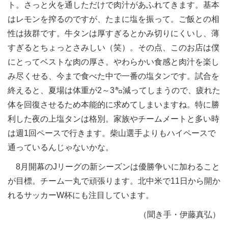
ト。さっと火を通しただけで肉汁があふれてきます。基本
はレモンを搾るのですが、たまに塩を振って。ご飯との相
性は抜群です。牛タンは厚すぎるとかみ切りにくいし、薄
すぎるとちょっとさみしい（笑）。その点、このお店は僕
にとってベストな肉の厚さ。やわらかい食感と肉汁を楽し
み尽くせる、今まで食べた中で一番の塩タンです。試合を
終えると、夏場は体重が2～3㌔減ってしまうので、疲れた
体を回復させるため本能的に求めてしまいますね。特に勝
利した夜の上塩タンは格別。家族やチームメートと多い時
は週1回ペースで行きます。柴山選手よりもハイペースで
通っているんじゃないかな。
8月開幕のJリーグの新シーズンは優勝争いに加わること
が目標。チーム一丸で頑張ります。北中米で11日から開か
れるサッカーW杯にも注目しています。
（聞き手・伊藤真弘）