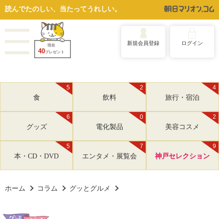
読んでたのしい、当たってうれしい。
新規会員登録
ログイン
現在
40
プレゼント
5
2
4
食
飲料
旅行・宿泊
6
0
2
グッズ
電化製品
美容コスメ
5
7
9
本・CD・DVD
エンタメ・展覧会
神戸セレクション
ホーム
コラム
グッとグルメ