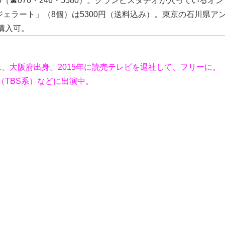
☎076・246・5580）。グランピスタチオが入っているオ
ジェラート」（8個）は5300円（送料込み）。東京の石川県ア
購入可。
れ、大阪府出身。2015年に読売テレビを退社して、フリーに。
（TBS系）などに出演中。