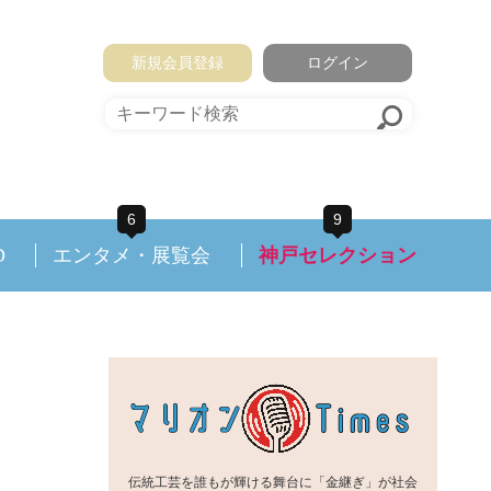
新規会員登録
ログイン
6
9
D
エンタメ・展覧会
神戸セレクション
伝統工芸を誰もが輝ける舞台に「金継ぎ」が社会