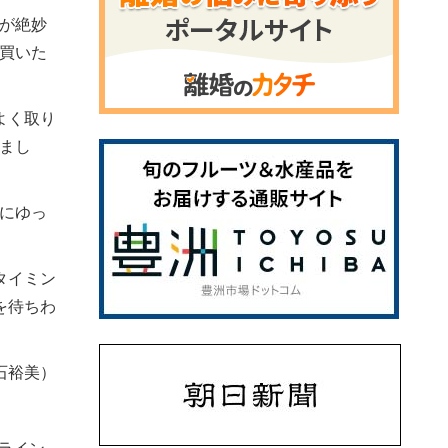
が絶妙
買いた
よく取り
まし
にゆっ
タイミン
を待ちわ
石裕美）