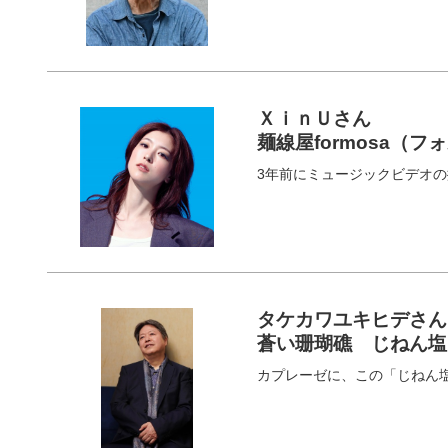
ＸｉｎＵさん
麺線屋formosa（
3年前にミュージックビデオ
タケカワユキヒデさん
蒼い珊瑚礁 じねん塩
カプレーゼに、この「じねん