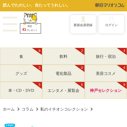
読んでたのしい、当たってうれしい。
新規会員登録
ログイン
現在
41
プレゼント
8
2
4
食
飲料
旅行・宿泊
3
0
4
グッズ
電化製品
美容コスメ
5
6
9
本・CD・DVD
エンタメ・展覧会
神戸セレクション
ホーム
コラム
私のイチオシコレクション