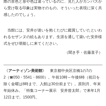
際の景色と形や色は違っているのに、見た人がカンバスか
ら受け取る印象は実物そのもの。そういった表現に深く共
感したのでしょう。
当館には、安井が迷いを抱くたびに鑑賞していたといわ
れるセザンヌの絵もあります。生涯を通して築いた安井様
式をぜひ堪能しに来てください。
（聞き手・佐藤直子）
《
アーティゾン美術館
》 東京都中央区京橋1の7の
2（☎050・5541・8600）。午前10時～午後6時（祝日を
除く金曜は8時まで、入館は30分前まで）。原則月、年末
年始休み。「特集コーナー展示 安井曾太郎」で来年1月
12日まで。1500円。