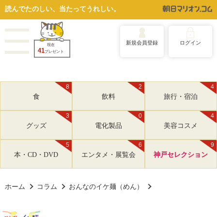
読んでたのしい、当たってうれしい。
新規会員登録
ログイン
現在
41
プレゼント
8
2
4
食
飲料
旅行・宿泊
3
0
4
グッズ
電化製品
美容コスメ
5
6
9
本・CD・DVD
エンタメ・展覧会
神戸セレクション
ホーム
コラム
おんなのイケ麺（めん）