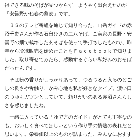
得できる味のそばが見つからず、ようやく出合えたのが
「安曇野かね春の蕎麦」です。
ＢＳのテレビ番組を通じて知り合った、山岳ガイドの赤
沼千史さんが作る石臼ひきの二八そば。ご実家の長野・安
曇野の畑で栽培した玄そばを使って手打ちしたもので、昨
年から冷凍販売を始めたことをＦａｃｅｂｏｏｋで知りま
した。取り寄せてみたら、感動するぐらい私好みのおそば
だったんです。
そば粉の香りがしっかりあって、つるつると入るのどご
しの良さや舌触り、かみ心地も私が好きなタイプ。濃い口
のつゆもガツンとしていて、頼りがいのある赤沼さんらし
さを感じましたね。
一緒に入っている「ゆで方のガイド」がとても丁寧なの
も、おいしく食べてほしいという作り手の情熱の表れだと
思います。栄養価以上のものが詰まった、みんなにおすす