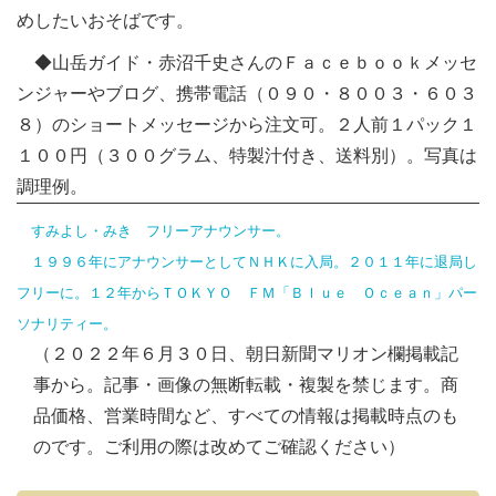
めしたいおそばです。
◆山岳ガイド・赤沼千史さんのＦａｃｅｂｏｏｋメッセ
ンジャーやブログ、携帯電話（０９０・８００３・６０３
８）のショートメッセージから注文可。２人前１パック１
１００円（３００グラム、特製汁付き、送料別）。写真は
調理例。
すみよし・みき フリーアナウンサー。
１９９６年にアナウンサーとしてＮＨＫに入局。２０１１年に退局し
フリーに。１２年からＴＯＫＹＯ ＦＭ「Ｂｌｕｅ Ｏｃｅａｎ」パー
ソナリティー。
（２０２２年６月３０日、朝日新聞マリオン欄掲載記
事から。記事・画像の無断転載・複製を禁じます。商
品価格、営業時間など、すべての情報は掲載時点のも
のです。ご利用の際は改めてご確認ください）