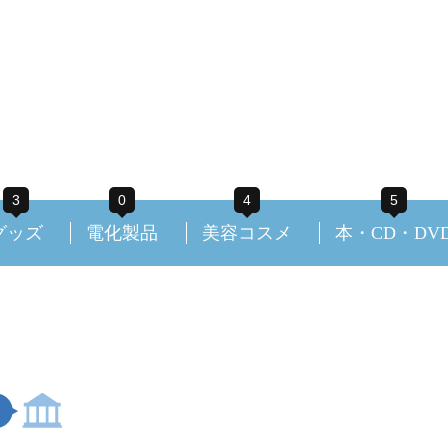
3
0
4
5
グッズ
電化製品
美容コスメ
本・CD・DV