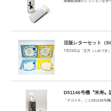
南極観測隊のミッションを学
活版レターセット（S
7月23日は「文月（ふみづき
D51146号機〝米寿
「デゴイチ」ことD51146号機