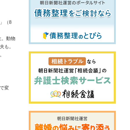
」（8
生。動物
夫も。
。
期で変