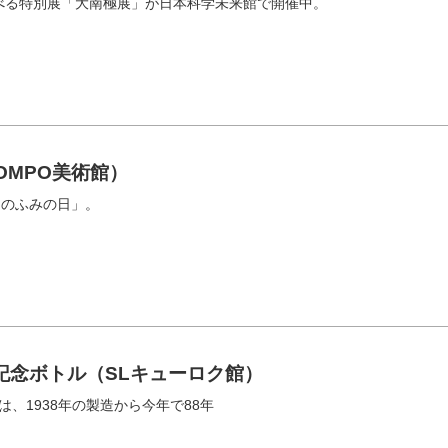
べる特別展「大南極展」が日本科学未来館で開催中。
OMPO美術館）
）のふみの日」。
〟記念ボトル（SLキューロク館）
は、1938年の製造から今年で88年