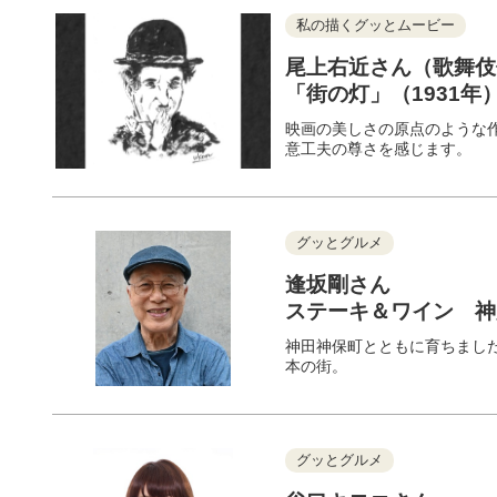
私の描くグッとムービー
尾上右近さん（歌舞伎
「街の灯」（1931年
映画の美しさの原点のような
意工夫の尊さを感じます。
グッとグルメ
逢坂剛さん
ステーキ＆ワイン 
神田神保町とともに育ちまし
本の街。
グッとグルメ