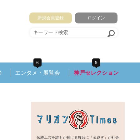
新規会員登録
ログイン
6
9
D
エンタメ・展覧会
神戸セレクション
伝統工芸を誰もが輝ける舞台に「金継ぎ」が社会