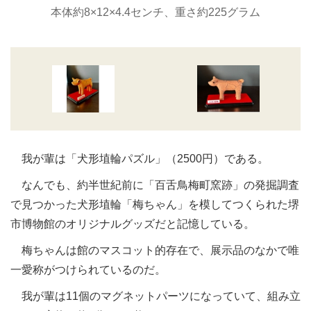
本体約8×12×4.4センチ、重さ約225グラム
我が輩は「犬形埴輪パズル」（2500円）である。
なんでも、約半世紀前に「百舌鳥梅町窯跡」の発掘調査
で見つかった犬形埴輪「梅ちゃん」を模してつくられた堺
市博物館のオリジナルグッズだと記憶している。
梅ちゃんは館のマスコット的存在で、展示品のなかで唯
一愛称がつけられているのだ。
我が輩は11個のマグネットパーツになっていて、組み立