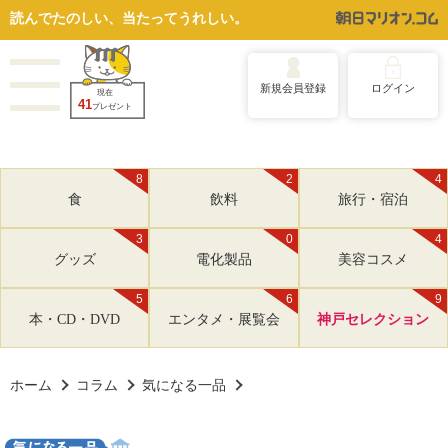
読んでたのしい、当たってうれしい。
新規会員登録
ログイン
現在
41
プレゼント
8
2
4
食
飲料
旅行・宿泊
3
0
4
グッズ
電化製品
美容コスメ
5
6
9
本・CD・DVD
エンタメ・展覧会
神戸セレクション
ホーム
コラム
気になる一品