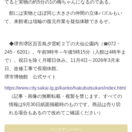
てると実物の約5分の1の梅ちゃんになるのである。
館には実物とほぼ同じ大きさの仲間の立体パズルもい
て、来館者は埴輪の復元作業を疑似体験できるぞ。
◆堺市堺区百舌鳥夕雲町２丁の大仙公園内（☎072・
245・6201）。午前9時半～午後5時15分（入館は4時半ま
で）。祝日を除く月曜日休み。11月4日～2026年3月末
日、改修工事で長期休館。
堺市博物館 公式サイト
https://www.city.sakai.lg.jp/kanko/hakubutsukan/index.html
（記事・画像の無断転載・複製を禁じます。すべての
情報は9月30日紙面掲載時のものです。商品は売り切
れる場合もあるので改めてご確認ください）
バックナンバーへ