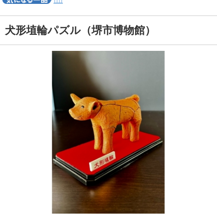
犬形埴輪パズル（堺市博物館）