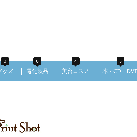
3
0
4
5
グッズ
電化製品
美容コスメ
本・CD・DV