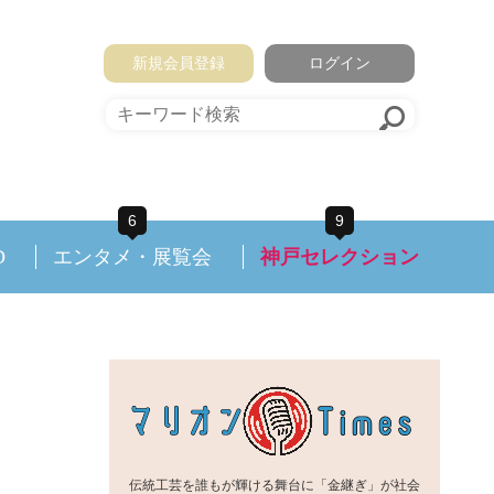
新規会員登録
ログイン
6
9
D
エンタメ・展覧会
神戸セレクション
伝統工芸を誰もが輝ける舞台に「金継ぎ」が社会