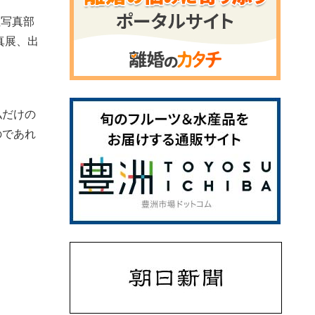
社写真部
真展、出
私だけの
のであれ