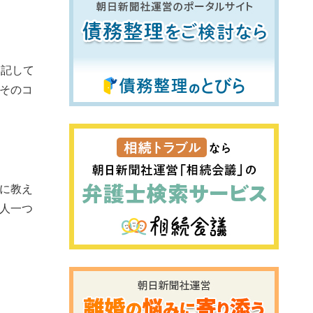
を記して
そのコ
に教え
人一つ