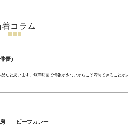
新着コラム
俳優）
）
作品だと思います。無声映画で情報が少ないからこそ表現できることが
神房 ビーフカレー