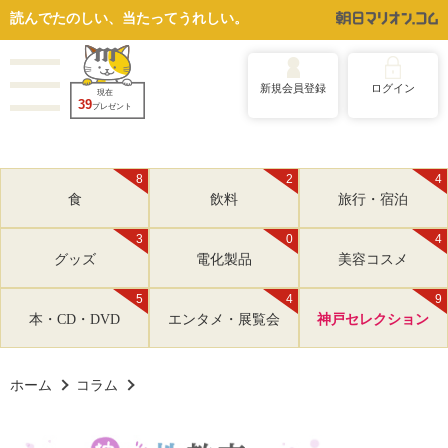
読んでたのしい、当たってうれしい。
新規会員登録
ログイン
現在
39
プレゼント
8
2
4
食
飲料
旅行・宿泊
3
0
4
グッズ
電化製品
美容コスメ
5
4
9
本・CD・DVD
エンタメ・展覧会
神戸セレクション
ホーム
コラム