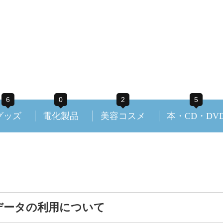
6
0
2
5
グッズ
電化製品
美容コスメ
本・CD・DV
データの利用について