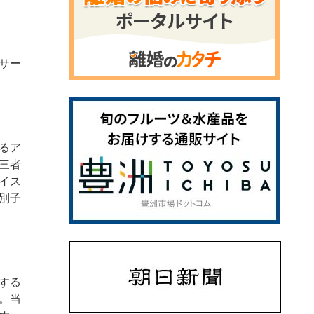
サー
るア
三者
イス
別子
する
。当