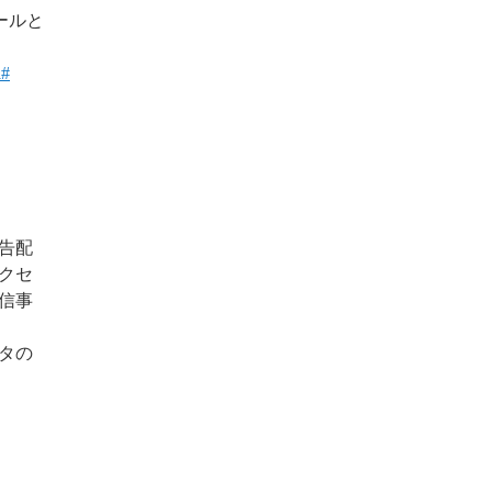
ールと
l#
告配
クセ
信事
タの