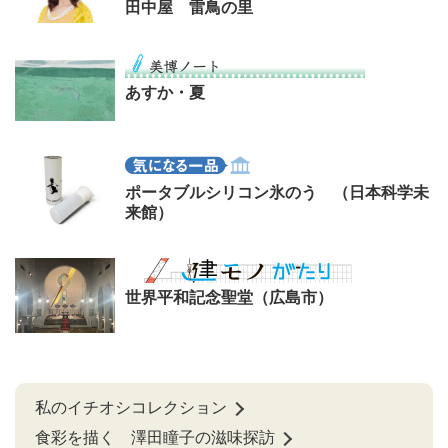
田中屋 雷鳥の里
あすか・夏
ポータブルシリコン氷のう （日本科学未
来館）
世界平和記念聖堂（広島市）
私のイチオシコレクション
食彩を描く 澤田瞳子の滋味探訪