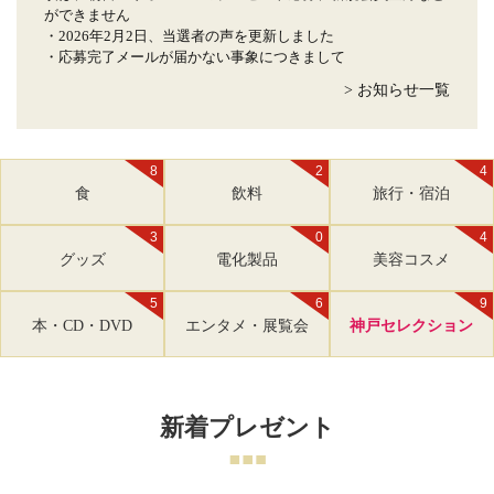
ができません
・2026年2月2日、当選者の声を更新しました
・応募完了メールが届かない事象につきまして
> お知らせ一覧
8
2
4
食
飲料
旅行・宿泊
3
0
4
グッズ
電化製品
美容コスメ
5
6
9
本・CD・DVD
エンタメ・展覧会
神戸セレクション
新着プレゼント