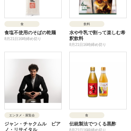
食
飲料
食塩不使用のそばの乾麺
水や牛乳で割って楽しむ希
釈飲料
8月21日16時締め切り
8月21日16時締め切り
エンタメ・展覧会
食
ジャン・チャクムル ピア
伝統製法でつくる黒酢
ノ・リサイタル
8月21日16時締め切り