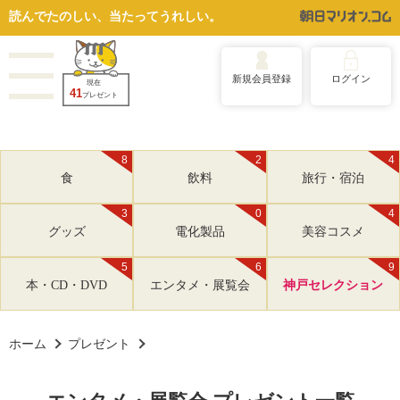
読んでたのしい、当たってうれしい。
新規会員登録
ログイン
現在
41
プレゼント
8
2
4
食
飲料
旅行・宿泊
3
0
4
グッズ
電化製品
美容コスメ
5
6
9
本・CD・DVD
エンタメ・展覧会
神戸セレクション
ホーム
プレゼント