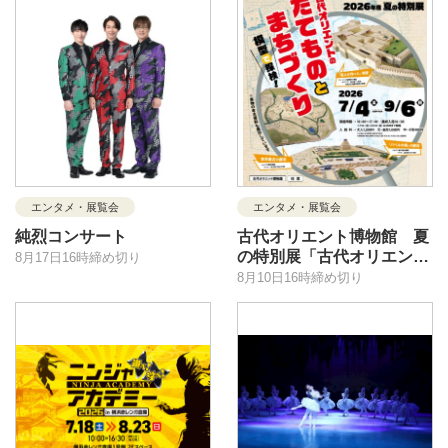
エンタメ・展覧会
エンタメ・展覧会
純烈コンサート
古代オリエント博物館 夏
の特別展「古代オリエント
8月17日16時締め切り
のたてものとまちづくり －
8月10日16時締め切り
模型で探検！－」