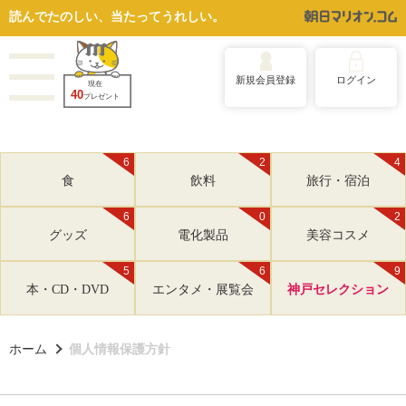
読んでたのしい、当たってうれしい。
新規会員登録
ログイン
現在
40
プレゼント
6
2
4
食
飲料
旅行・宿泊
6
0
2
グッズ
電化製品
美容コスメ
5
6
9
本・CD・DVD
エンタメ・展覧会
神戸セレクション
ホーム
個人情報保護方針