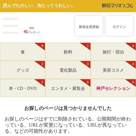
読んでたのしい、当たってうれしい。
新規会員登録
ログイン
現在
41
プレゼント
8
2
4
食
飲料
旅行・宿泊
3
0
4
グッズ
電化製品
美容コスメ
5
6
9
本・CD・DVD
エンタメ・展覧会
神戸セレクション
お探しのページは見つかりませんでした
お探しのページはすでに削除されている、公開期間が終わ
っている、URLが変更になっている、URLが異なってい
る、などの可能性があります。