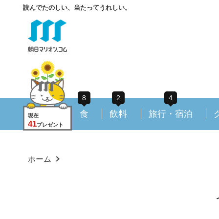
読んでたのしい、当たってうれしい。
8
2
4
食
飲料
旅行・宿泊
現在
41
プレゼント
ホーム