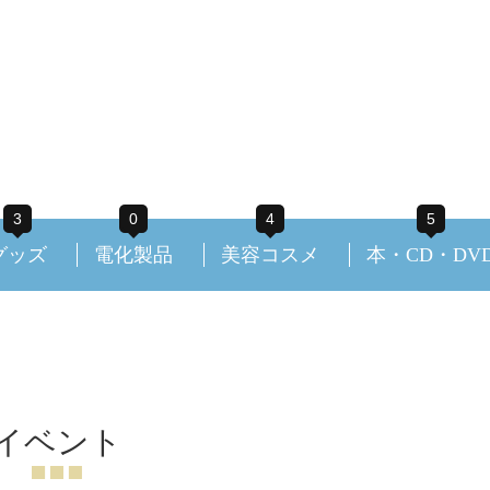
3
0
4
5
グッズ
電化製品
美容コスメ
本・CD・DV
イベント