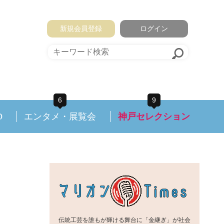
新規会員登録
ログイン
6
9
D
エンタメ・展覧会
神戸セレクション
伝統工芸を誰もが輝ける舞台に「金継ぎ」が社会