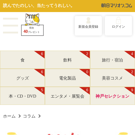
読んでたのしい、当たってうれしい。
新規会員登録
ログイン
現在
40
プレゼント
6
2
4
食
飲料
旅行・宿泊
6
0
2
グッズ
電化製品
美容コスメ
5
6
9
本・CD・DVD
エンタメ・展覧会
神戸セレクション
ホーム
コラム