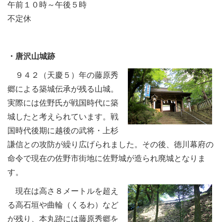
午前１０時～午後５時
不定休
・唐沢山城跡
９４２（天慶５）年の藤原秀
郷による築城伝承が残る山城。
実際には佐野氏が戦国時代に築
城したと考えられています。戦
国時代後期に越後の武将・上杉
謙信との攻防が繰り広げられました。その後、徳川幕府の
命令で現在の佐野市街地に佐野城が造られ廃城となりま
す。
現在は高さ８メートルを超え
る高石垣や曲輪（くるわ）など
が残り、本丸跡には藤原秀郷を