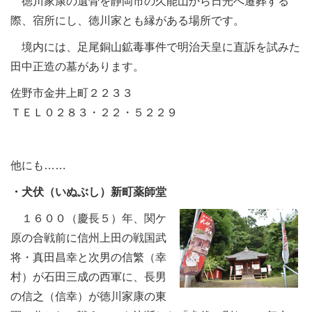
徳川家康の遺骨を静岡市の久能山から日光へ遷葬する
際、宿所にし、徳川家とも縁がある場所です。
境内には、足尾銅山鉱毒事件で明治天皇に直訴を試みた
田中正造の墓があります。
佐野市金井上町２２３３
ＴＥＬ０２８３・２２・５２２９
他にも……
・犬伏（いぬぶし）新町薬師堂
１６００（慶長５）年、関ケ
原の合戦前に信州上田の戦国武
将・真田昌幸と次男の信繁（幸
村）が石田三成の西軍に、長男
の信之（信幸）が徳川家康の東