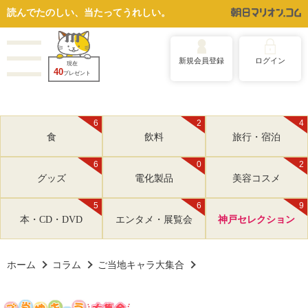
読んでたのしい、当たってうれしい。
新規会員登録
ログイン
現在
40
プレゼント
6
2
4
食
飲料
旅行・宿泊
6
0
2
グッズ
電化製品
美容コスメ
5
6
9
本・CD・DVD
エンタメ・展覧会
神戸セレクション
ホーム
コラム
ご当地キャラ大集合