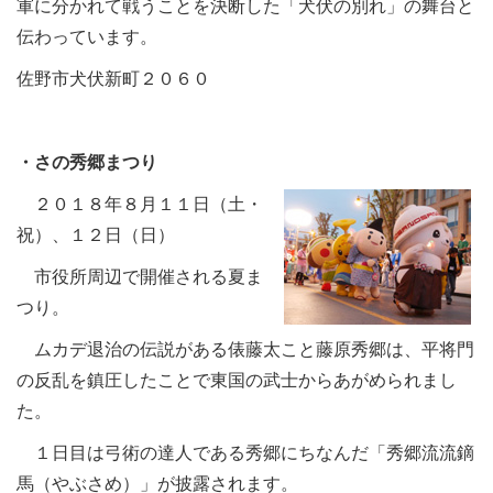
軍に分かれて戦うことを決断した「犬伏の別れ」の舞台と
伝わっています。
佐野市犬伏新町２０６０
・さの秀郷まつり
２０１８年８月１１日（土・
祝）、１２日（日）
市役所周辺で開催される夏ま
つり。
ムカデ退治の伝説がある俵藤太こと藤原秀郷は、平将門
の反乱を鎮圧したことで東国の武士からあがめられまし
た。
１日目は弓術の達人である秀郷にちなんだ「秀郷流流鏑
馬（やぶさめ）」が披露されます。