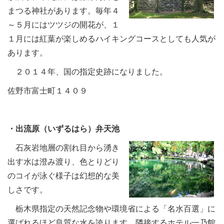
まつる神社があります。毎年４
～５月にはツツジの開花が、１
１月には紅葉が楽しめるハイキングコースとしても人気が
あります。
２０１４年、国の指定史跡になりました。
佐野市富士町１４０９
・出流原（いずるはら）弁天池
石灰岩地層の割れ目から湧き
出す水は澄み渡り、色とりどり
のコイが泳ぐ様子は幻想的な美
しさです。
栃木県指定の天然記念物や環境省による「名水百選」に
選ばれるほど良質な水を誇ります。隣接するホテル一乃館