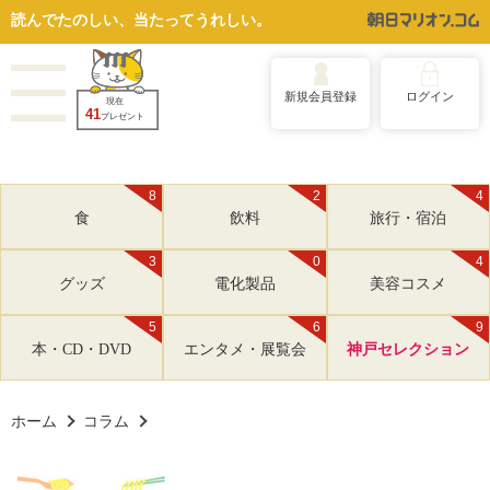
読んでたのしい、当たってうれしい。
新規会員登録
ログイン
現在
41
プレゼント
8
2
4
食
飲料
旅行・宿泊
3
0
4
グッズ
電化製品
美容コスメ
5
6
9
本・CD・DVD
エンタメ・展覧会
神戸セレクション
ホーム
コラム