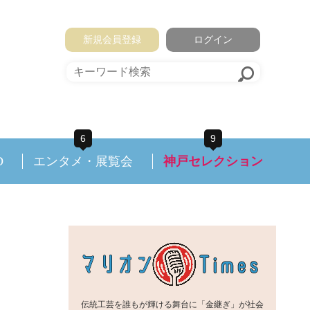
新規会員登録
ログイン
6
9
D
エンタメ・展覧会
神戸セレクション
伝統工芸を誰もが輝ける舞台に「金継ぎ」が社会