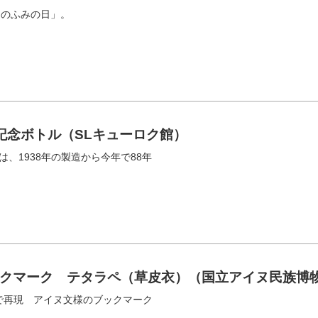
）のふみの日」。
〟記念ボトル（SLキューロク館）
は、1938年の製造から今年で88年
クマーク テタラペ（草皮衣）（国立アイヌ民族博
で再現 アイヌ文様のブックマーク