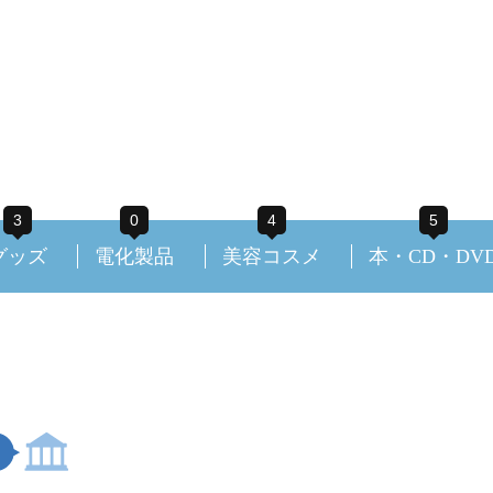
3
0
4
5
グッズ
電化製品
美容コスメ
本・CD・DV