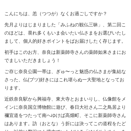
こんにちは、恙（つつが）なくお過ごしですか？
先月よりはじまりました「みふねの観仏三昧」、第二回こ
のほどは、畏れ多くもいま会いたい仏さまをお選びいたし
まして、個人的好きポイントをばお届けしたく存じます。
初手はこのお方、奈良は新薬師寺さんの薬師如来さまにお
でましいただきましょう！
ご存じ奈良公園一帯は、ぎゅ〜っと魅惑の仏さまが集結な
さった、仏(ブツ)好きにはこれ堪らぬ一大聖地となってお
ります。
近鉄奈良駅から興福寺、東大寺とおまいりし、仏像館をメ
インに奈良国立博物館に遊び、春日大社さん二之鳥居より
禰宜道をつたって南へゆけば高畑町、そこに新薬師寺さん
はあります。訪（おとな）う折には決ってこの道程をたど