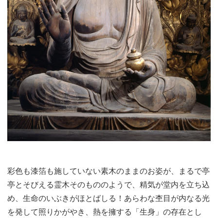
彩色も漆箔も施していない素木のままのお姿が、まるで亭
亭とそびえる霊木そのもののようで、精気が堂内を立ち込
め、生命のいぶきがほとばしる！あらわな杢目が内なる光
を発して照りかがやき、熱を擁する「生身」の存在とし