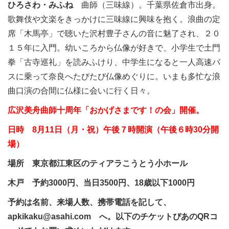
ひろさわ・みふね
曲師（三味線）。千葉県佐倉市出身。
歌舞伎や文楽をきっかけに三味線に興味を抱く。浪曲の定
席「木馬亭」で聴いた沢村豊子さんの音に魅了され、２０
１５年に入門。幼いころから仏像が好きで、小学生で土門
拳「古寺巡礼」を読みふけり、中学生になると一人高速バ
スに乗って奈良へたびたび仏像めぐりに。いまも多忙な浪
曲口演の合間に仏様に会いに行く日々。
広沢美舟曲師十周年「おかげさまです！の会」開催。
日時 8月11日（月・祝）午後７時開演（午後６時30分開
場）
場所 東京都江東区のティアラこうとう小ホール
木戸 予約3000円、当日3500円、18歳以下1000円
予約は名前、来場人数、携帯電話を記して、
apkikaku@asahi.com へ。
以下のチケットぴあのQRコ