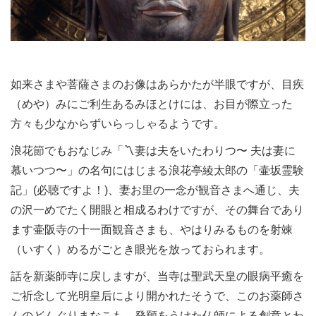
如来さまや菩薩さまのお像はあらかたが半眼ですが、目疾
（めや）みにご利生あるみほとけには、お目が際立った
方々も少なからずいらっしゃるようです。
浪花節でもおなじみ「〽︎妻は夫をいたわりつ〜 夫は妻に
慕いつつ〜」の名句にはじまる浪花亭綾太郎の「壷坂霊験
記」(必聴ですよ！)、妻お里の一念が観音さまへ通じ、夫
の沢一めでたく開眼と相成るわけですが、その舞台であり
ます壷阪寺の十一面観音さまも、やはりみるものを射竦
（いすく）めるがごとき眼光を放っておられます。
話を新薬師寺に戻しますが、当寺は聖武天皇の眼病平癒を
ご祈念して光明皇后により開かれたそうで、このお薬師さ
んのどんぐりまなこも、発願をうけた仏師による創意とわ