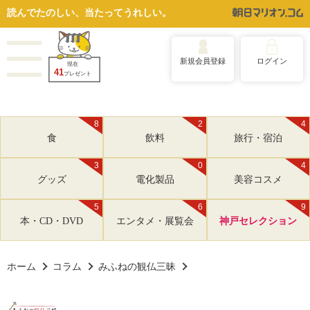
読んでたのしい、当たってうれしい。
新規会員登録
ログイン
現在
41
プレゼント
8
2
4
食
飲料
旅行・宿泊
3
0
4
グッズ
電化製品
美容コスメ
5
6
9
本・CD・DVD
エンタメ・展覧会
神戸セレクション
ホーム
コラム
みふねの観仏三昧