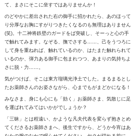
て、まさにそこに坐すではありませんか！
のどやかに差出された右の御手に招かれたら、あのほって
り分厚なお胸にすがりつきたくなるのも無理はありません
(笑)。十二神将鉄壁のガードをば突破し、そーっと心の手
で触れてみます。なぞる、撫でさする……、己をうつろに
して身を重ねれば、触れているのか、はたまた触れられて
いるのか、弾力ある御手に包まれつつ、あまりの気持ちよ
さに脱・力……。
気がつけば、そこは東方瑠璃光浄土でした。まるまるとし
たお薬師さんのお姿さながら、心までもがまどかになる！
みなさま、身にも心にも「効く」お薬師さま、気散じに足
を運ばれてみてはいかがでしょうか？
「三昧」とは程遠い、かような凡夫代表を変らず抱きとめ
てくださるお薬師さまへ、後生ですから、どうか今宵はあ
なたの腕のなかで眠らせてください。ヤクが切れる前に