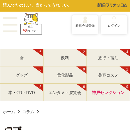
読んでたのしい、当たってうれしい。
新規会員登録
ログイン
現在
40
プレゼント
6
2
4
食
飲料
旅行・宿泊
6
0
2
グッズ
電化製品
美容コスメ
5
6
9
本・CD・DVD
エンタメ・展覧会
神戸セレクション
ホーム
コラム