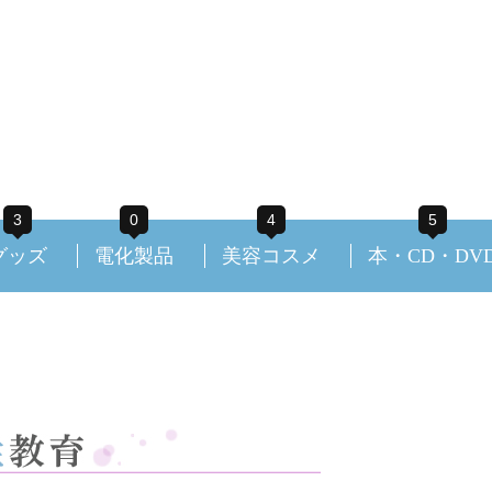
3
0
4
5
グッズ
電化製品
美容コスメ
本・CD・DV