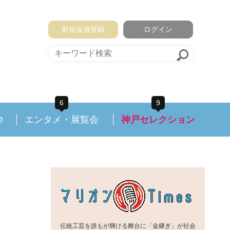
新規会員登録
ログイン
6
9
D
エンタメ・展覧会
神戸セレクション
伝統工芸を誰もが輝ける舞台に「金継ぎ」が社会