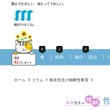
読んでたのしい、当たってうれしい。
8
2
4
食
飲料
旅行・宿泊
現在
41
プレゼント
ホーム
コラム
春奈先生の独断性教育