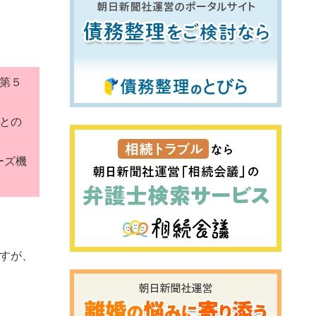
第５
との
ーズ機
すが、