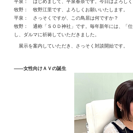
平泉： はじめまして、平泉春奈です。今日はよろしく
牧野： 牧野江里です、よろしくお願いいたします。
平泉： さっそくですが、この鳥居は何ですか？
牧野： 通称「ＳＯＤ神社」です。毎年新年には、「仕
し、ダルマに祈祷していただきました。
展示を案内していただき、さっそく対談開始です。
――女性向けＡＶの誕生