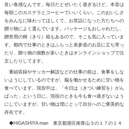
良い食感なんです。毎日だとぜいたく過ぎるけど、本音は
毎朝このカステラとコーヒーでいいくらい。このおいしさ
をみんなに味わってほしくて、お世話になった方たちへの
贈り物によく選んでいます。パッケージもおしゃれだし、
贈答用の桐（きり）箱もあるので、そこも気に入っていま
す。都内で仕事のときはふらっと表参道のお店に立ち寄っ
たり、贈り物の個数が多いときはオンラインショップで注
文したりしてます。
番組収録やサッカー解説などの仕事の前は、食事をしな
いようにしているのですが、脳を働かせるために甘い物を
食べています。現役中は、「今日は（きつい練習を）がん
ばった」という日に。現役のときも今も食べ過ぎないよう
にしていますが、甘い物は僕にとって自分へのご褒美的な
存在です。
◆HIGASHIYA man 東京都港区南青山３の１７の１４