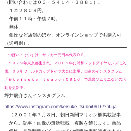
（問い合わせは０３・５４１４・３８８１）。
１本２８０８円。
午前１１時～午後７時。
無休。
銀座など店舗のほか、オンラインショップでも購入可
（送料別）。
つぼい・けいすけ サッカー元日本代表ＤＦ。
１９７９年東京都生まれ。２００２年に浦和レッドダイヤモンズに入
団。０６年ワールドカップドイツ大会に出場。自身のインスタグラム
「＠ｋｅｉｓｕｋｅ＿ｔｓｕｂｏｉ０９１６」で温泉ソムリエなどの活
動を更新中。
坪井慶介さんインスタグラム
https://www.instagram.com/keisuke_tsuboi0916/?hl=ja
（２０２１年７月８日、朝日新聞マリオン欄掲載記事
から。記事・画像の無断転載・複製を禁じます。商品