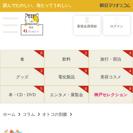
読んでたのしい、当たってうれしい。
新規会員登録
ログイン
現在
41
プレゼント
8
2
4
食
飲料
旅行・宿泊
3
0
4
グッズ
電化製品
美容コスメ
5
6
9
本・CD・DVD
エンタメ・展覧会
神戸セレクション
ホーム
コラム
オトコの別腹