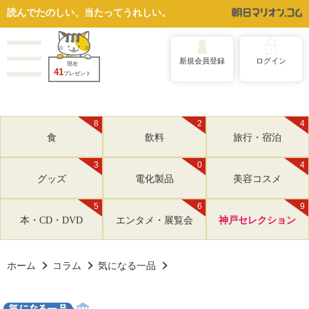
読んでたのしい、当たってうれしい。
新規会員登録
ログイン
現在
41
プレゼント
8
2
4
食
飲料
旅行・宿泊
3
0
4
グッズ
電化製品
美容コスメ
5
6
9
本・CD・DVD
エンタメ・展覧会
神戸セレクション
ホーム
コラム
気になる一品