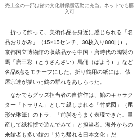
売上金の一部は館の文化財保護活動に充当。ネットでも購
入可
折って飾って、美術作品を身近に感じられる「名
品おりがみ」（15×15センチ、30枚入り880円）。
京都国立博物館の収蔵品から中国・唐時代の陶製の
馬「唐三彩（とうさんさい）馬俑（ばよう）」など
名品6点をモチーフにした。折り鶴用の紙には、俵
屋宗達が描いた鶴の群れをあしらった。
なかでもグッズ担当者の自信作は、館のキャラク
ター「トラりん」として親しまれる「竹虎図」（尾
形光琳筆）のトラ。「前脚をうまく表現できた。量
産して紙相撲で遊んでみて」と担当者。海外からの
来館者も多い館の「持ち帰れる日本文化」だ。