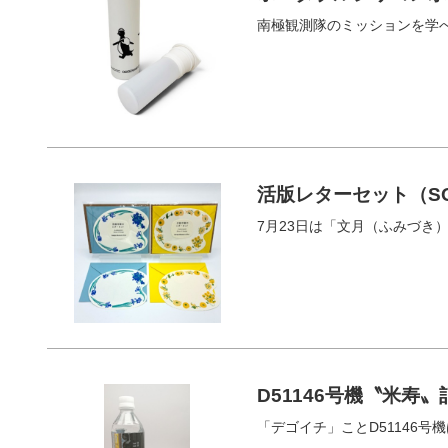
南極観測隊のミッションを学
活版レターセット（S
7月23日は「文月（ふみづき
D51146号機〝米寿
「デゴイチ」ことD51146号機