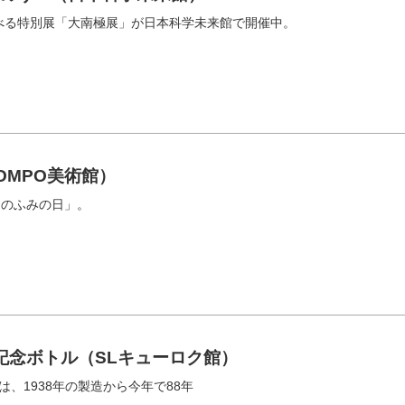
べる特別展「大南極展」が日本科学未来館で開催中。
OMPO美術館）
）のふみの日」。
〟記念ボトル（SLキューロク館）
は、1938年の製造から今年で88年