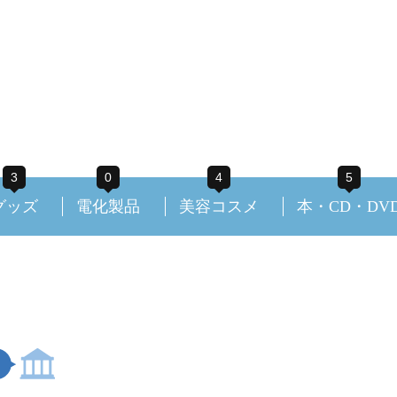
3
0
4
5
グッズ
電化製品
美容コスメ
本・CD・DV