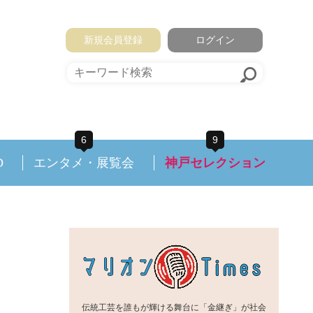
新規会員登録
ログイン
6
9
D
エンタメ・展覧会
神戸セレクション
伝統工芸を誰もが輝ける舞台に「金継ぎ」が社会