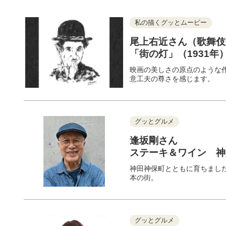
私の描くグッとムービー
尾上右近さん（歌舞伎
「街の灯」（1931年
映画の美しさの原点のような
意工夫の尊さを感じます。
グッとグルメ
逢坂剛さん
ステーキ＆ワイン 
神田神保町とともに育ちまし
本の街。
グッとグルメ