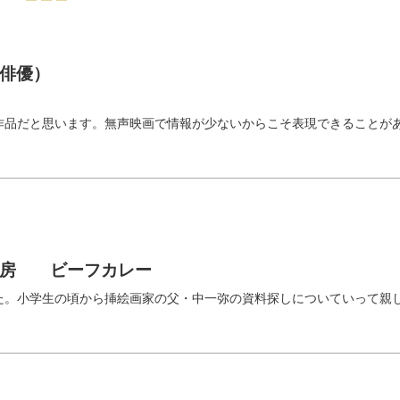
俳優）
）
作品だと思います。無声映画で情報が少ないからこそ表現できることが
神房 ビーフカレー
た。小学生の頃から挿絵画家の父・中一弥の資料探しについていって親