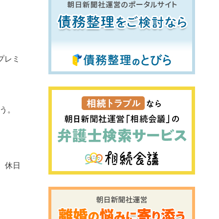
プレミ
う。
、休日