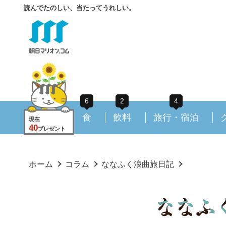
読んでたのしい、当たってうれしい。
6
2
4
食
飲料
旅行・宿泊
現在
40
プレゼント
ホーム
コラム
ななふく浪曲旅日記