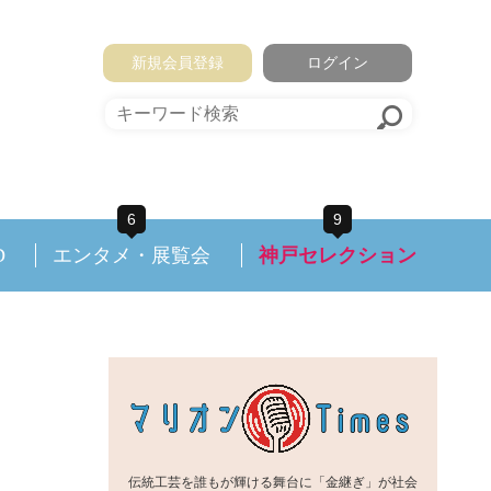
新規会員登録
ログイン
6
9
D
エンタメ・展覧会
神戸セレクション
伝統工芸を誰もが輝ける舞台に「金継ぎ」が社会