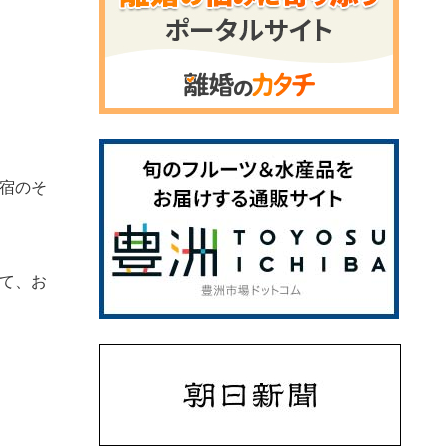
宿のそ
て、お