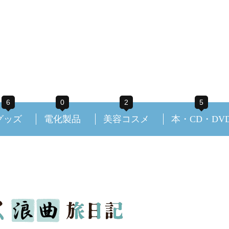
6
0
2
5
グッズ
電化製品
美容コスメ
本・CD・DV