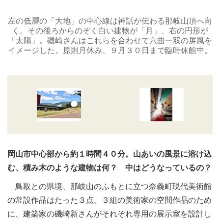
左の低層の「大地」の中心線は神話が伝わる那岐山頂へ向
く。その後ろからのぞく白い建物が「月」、右の円形が
「太陽」。磯崎さんはこれらを合わせて六曲一双の屏風を
イメージした。原則月休み、９月３０日まで臨時休館中。
岡山市中心部から約１時間４０分。山あいの風景に溶け込
む、積み木のような建物は何？ 中はどうなっているの？
鳥取との県境、那岐山のふもとに立つ奈義町現代美術館
の常設作品はたった３点。３組の美術家の空間作品のため
に、建築家の磯崎新さんがそれぞれ専用の展示室を設計し