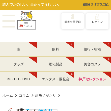
読んでたのしい、当たってうれしい。
新規会員登録
ログイン
現在
39
プレゼント
8
2
4
食
飲料
旅行・宿泊
3
0
4
グッズ
電化製品
美容コスメ
5
4
9
本・CD・DVD
エンタメ・展覧会
神戸セレクション
ホーム
コラム
建モノがたり