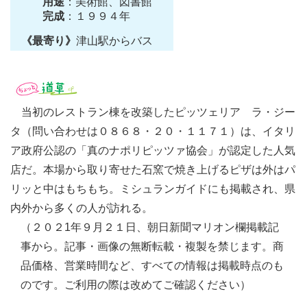
用途
：美術館、図書館
完成
：１９９４年
《最寄り》
津山駅からバス
当初のレストラン棟を改築したピッツェリア ラ・ジー
タ（問い合わせは０８６８・２０・１１７１）は、イタリ
ア政府公認の「真のナポリピッツァ協会」が認定した人気
店だ。本場から取り寄せた石窯で焼き上げるピザは外はパ
リッと中はもちもち。ミシュランガイドにも掲載され、県
内外から多くの人が訪れる。
（２０２1年９月２１日、朝日新聞マリオン欄掲載記
事から。記事・画像の無断転載・複製を禁じます。商
品価格、営業時間など、すべての情報は掲載時点のも
のです。ご利用の際は改めてご確認ください）