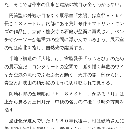
た。そこでは作家の仕事と建築の境目が全くわからない。
円筒型の外観が目を引く展示室「太陽」は直径８・５×
長さ１８メートル。内部にある荒川修作＋マドリン・ギン
ズの作品は、京都・龍安寺の石庭が壁面に再現され、ベン
チやシーソーが無重力の空間に浮かんでいるよう。展示室
の軸は南北を指し、自然光で鑑賞する。
半地下構造の「大地」は、宮脇愛子「うつろひ」のため
の展示室だ。コンクリートの空間で、弧を描く無数のワイ
ヤが空気の流れでふわふわと動く。天井の開口部からは、
青空と那岐山の頂が絵のように切り取られて見える。
岡崎和郎の金属彫刻「ＨＩＳＡＳＨＩ」がある「月」は
上から見ると三日月形。中秋の名月の午後１０時の方向を
指す。
過疎化が進んでいた１９８０年代後半、町は磯崎さんに
美術館の設計を依頼した。磯崎さんは、この場所だからこ