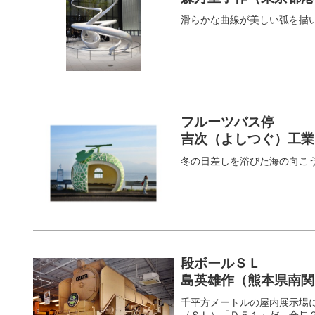
滑らかな曲線が美しい弧を描
フルーツバス停
吉次（よしつぐ）工業
冬の日差しを浴びた海の向こ
段ボールＳＬ
島英雄作（熊本県南関
千平方メートルの屋内展示場
（ＳＬ）「Ｄ５１」だ。全長