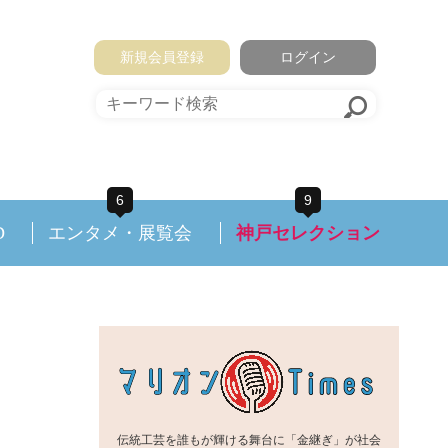
新規会員登録
ログイン
6
9
D
エンタメ・展覧会
神戸セレクション
伝統工芸を誰もが輝ける舞台に「金継ぎ」が社会