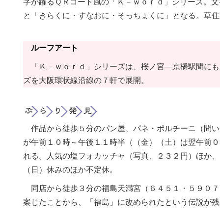
字が躍るＱＲコード風の「Ｋ－ｗｏｒｄ」シリーズ。文
と「きらくに・すなおに・そっちょくに」となる。草住
ルーフアート
「Ｋ－ｗｏｒｄ」シリーズは、桜ノ宮―京橋駅間にも
ズを大阪環状線沿線の７軒で展開。
作品から徒歩５分のパン屋、パネ・ポルチーニ（問い
が午前１０時～午後１１時半（（金）（土）は翌午前０
れる。人気の塩フォカッチャ（写真、２３２円）ほか、
（日）休みのほか不定休。
同店から徒歩３分の福島天満宮（６４５１・５９０７
案じたことから、「福島」に改められたという伝説が残