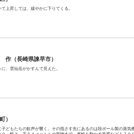
いて上昇しては、緩やかに下りてくる。
 作（長崎県諫早市）
うに、雲仙岳がかすんで見えた。
町）
に子どもたちの歓声が響く。その指さす先にあるのは段ボール製の蒸気
２０、幅３、高さ４メートルの実物大で、車輪を動かす装置など１７０