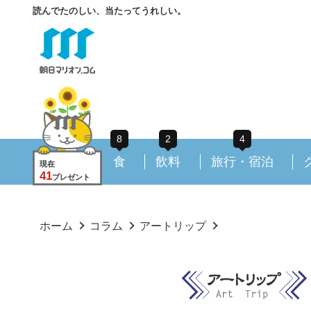
読んでたのしい、当たってうれしい。
8
2
4
食
飲料
旅行・宿泊
現在
41
プレゼント
ホーム
コラム
アートリップ