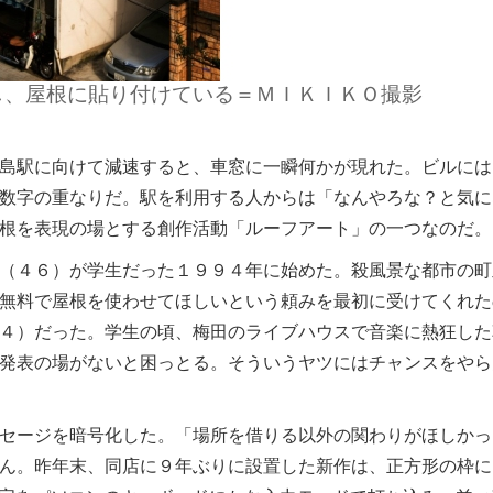
し、屋根に貼り付けている＝ＭＩＫＩＫＯ撮影
島駅に向けて減速すると、車窓に一瞬何かが現れた。ビルには
数字の重なりだ。駅を利用する人からは「なんやろな？と気に
根を表現の場とする創作活動「ルーフアート」の一つなのだ。
（４６）が学生だった１９９４年に始めた。殺風景な都市の町
無料で屋根を使わせてほしいという頼みを最初に受けてくれた
４）だった。学生の頃、梅田のライブハウスで音楽に熱狂した
発表の場がないと困っとる。そういうヤツにはチャンスをやら
セージを暗号化した。「場所を借りる以外の関わりがほしかっ
ん。昨年末、同店に９年ぶりに設置した新作は、正方形の枠に