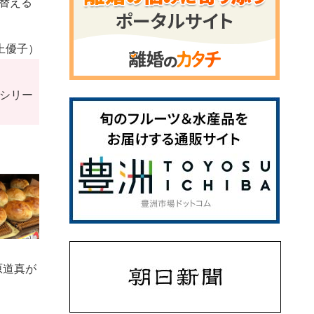
替える
上優子）
シリー
原道真が