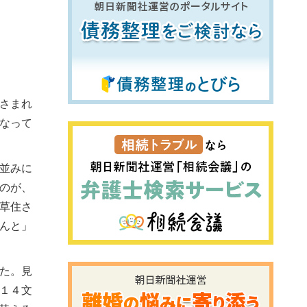
さまれ
なって
並みに
のが、
草住さ
んと」
た。見
１４文