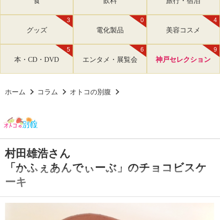
食
飲料
旅行・宿泊
3
0
4
グッズ
電化製品
美容コスメ
5
6
9
本・CD・DVD
エンタメ・展覧会
神戸セレクション
ホーム
コラム
オトコの別腹
村田雄浩さん
「かふぇあんでぃーぶ」のチョコビスケ
ーキ