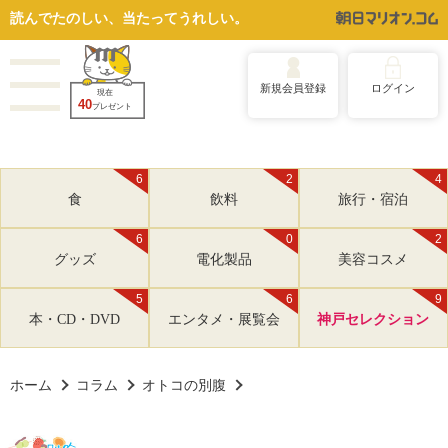
読んでたのしい、当たってうれしい。
新規会員登録
ログイン
現在
40
プレゼント
6
2
4
食
飲料
旅行・宿泊
6
0
2
グッズ
電化製品
美容コスメ
5
6
9
本・CD・DVD
エンタメ・展覧会
神戸セレクション
ホーム
コラム
オトコの別腹