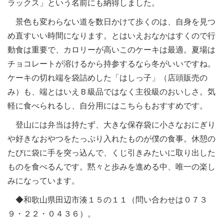
ラックス」という名前にも納得しました。
景色も変わらない道を数日かけて歩くのは、自身を見つ
め直すいい時間になります。とはいえおなかはすくので行
動食は重要で、カロリーが高いこのケーキは最適。夏場は
チョコレートが溶けるから持参するなら冬がいいですね。
ケーキの切れ端を袋詰めした「はしっ子」（店頭販売の
み）も、端とはいえＢ級品ではなく主役級のおいしさ。気
軽に食べられるし、自分用にはこちらもおすすめです。
登山には弁当は持たず、大きな保存袋に小さなおにぎり
や好きなおやつをたっぷり入れたものが僕の食事。休憩の
たびに袋に手を突っ込んで、くじ引きみたいに取り出した
ものを食べるんです。黙々と歩みを進める中、唯一の楽し
みになっています。
◆和歌山県田辺市湊１５の１１（問い合わせは０７３
９・２２・０４３６）。