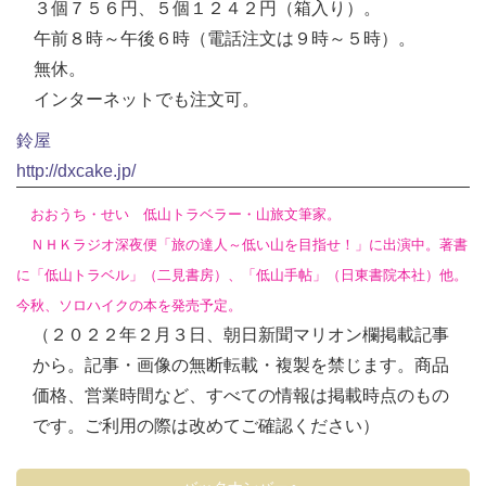
３個７５６円、５個１２４２円（箱入り）。
午前８時～午後６時（電話注文は９時～５時）。
無休。
インターネットでも注文可。
鈴屋
http://dxcake.jp/
おおうち・せい 低山トラベラー・山旅文筆家。
ＮＨＫラジオ深夜便「旅の達人～低い山を目指せ！」に出演中。著書
に「低山トラベル」（二見書房）、「低山手帖」（日東書院本社）他。
今秋、ソロハイクの本を発売予定。
（２０２２年２月３日、朝日新聞マリオン欄掲載記事
から。記事・画像の無断転載・複製を禁じます。商品
価格、営業時間など、すべての情報は掲載時点のもの
です。ご利用の際は改めてご確認ください）