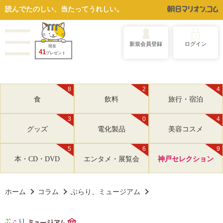
読んでたのしい、当たってうれしい。
新規会員登録
ログイン
現在
41
プレゼント
8
2
4
食
飲料
旅行・宿泊
3
0
4
グッズ
電化製品
美容コスメ
5
6
9
本・CD・DVD
エンタメ・展覧会
神戸セレクション
ホーム
コラム
ぶらり、ミュージアム