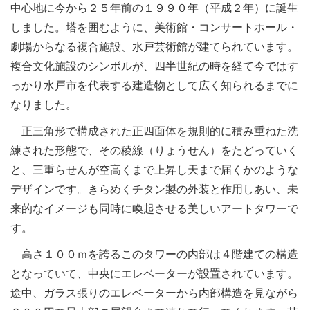
中心地に今から２５年前の１９９０年（平成２年）に誕生
しました。塔を囲むように、美術館・コンサートホール・
劇場からなる複合施設、水戸芸術館が建てられています。
複合文化施設のシンボルが、四半世紀の時を経て今ではす
っかり水戸市を代表する建造物として広く知られるまでに
なりました。
正三角形で構成された正四面体を規則的に積み重ねた洗
練された形態で、その稜線（りょうせん）をたどっていく
と、三重らせんが空高くまで上昇し天まで届くかのような
デザインです。きらめくチタン製の外装と作用しあい、未
来的なイメージも同時に喚起させる美しいアートタワーで
す。
高さ１００ｍを誇るこのタワーの内部は４階建ての構造
となっていて、中央にエレベーターが設置されています。
途中、ガラス張りのエレベーターから内部構造を見ながら