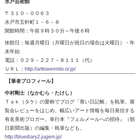
水戸芸術館
〒３１０－００６３
水戸市五軒町１－６－８
開館時間：午前９時３０分～午後６時
休館日：毎週月曜日（月曜日が祝日の場合は火曜日）・年
末年始
電話：０２９－２２７－８１１１（代）
ＵＲＬ：
http://arttowermito.or.jp/
【筆者プロフィール】
中村剛士（なかむら・たけし）
Ｔａｋ（タケ）の愛称でブログ「青い日記帳」を執筆。展
覧会レビューをはじめ、幅広いアート情報を毎日発信する
有名美術ブロガー。単行本『フェルメールへの招待』（朝
日新聞出版）の編集・執筆なども。
http://bluediary2.jugem.jp/