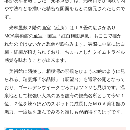
琳が晩年を過ごした「光琳屋敷」は、光琳自らが間取り図
や寸法などを描いた精密な図面をもとに復元されたもので
す。
光琳屋敷２階の画室（絵所）は１６畳の広さがあり、
MOA美術館の至宝・国宝「紅白梅図屏風」もここで描か
れたのではないかと想像が膨らみます。実際に中庭には白
梅・紅梅が植えられており、ちょっとしたタイムトラベル
感覚を味わうことが出来ます。
美術館に隣接し、相模湾の景観をびょうぶ絵のように見
られる、瑞雲郷「水晶殿」（展望台）も通常公開となって
おり、ゴールデンウイークごろにはツツジも見頃です。温
泉地として根強い人気のある熱海の観光名所として今や１
位、２位を競うほどのスポットに成長したＭＯＡ美術館の
魅力。一度足を運んでみると誰しもが納得するはずです。