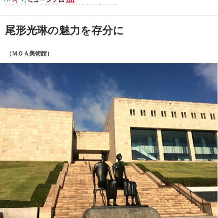
尾形光琳の魅力を存分に
（ＭＯＡ美術館）