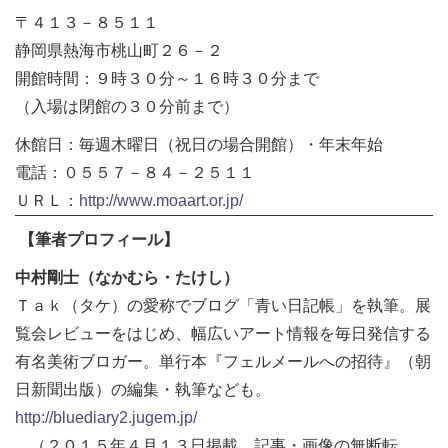
〒４１３－８５１１
静岡県熱海市桃山町２６－２
開館時間：９時３０分～１６時３０分まで
（入場は閉館の３０分前まで）
休館日：毎週木曜日（祝日の場合開館）・年末年始
電話：０５５７－８４－２５１１
ＵＲＬ：
http://www.moaart.or.jp/
【筆者プロフィール】
中村剛士（なかむら・たけし）
Ｔａｋ（タケ）の愛称でブログ「青い日記帳」を執筆。展
覧会レビューをはじめ、幅広いアート情報を毎日発信する
有名美術ブロガー。単行本『フェルメールへの招待』（朝
日新聞出版）の編集・執筆なども。
http://bluediary2.jugem.jp/
（２０１５年４月１３日掲載。記事・画像の無断転