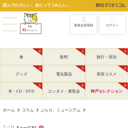
読んでたのしい、当たってうれしい。
新規会員登録
ログイン
現在
41
プレゼント
8
2
4
食
飲料
旅行・宿泊
3
0
4
グッズ
電化製品
美容コスメ
5
6
9
本・CD・DVD
エンタメ・展覧会
神戸セレクション
ホーム
コラム
ぶらり、ミュージアム