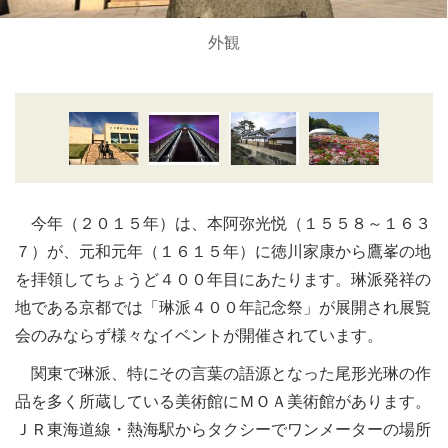
外観
今年（２０１５年）は、本阿弥光悦（１５５８～１６３
７）が、元和元年（１６１５年）に徳川家康から鷹峯の地
を拝領してちょうど４００年目にあたります。琳派発祥の
地である京都では「琳派４００年記念祭」が展開され展覧
会のみならず様々なイベントが開催されています。
関東で琳派、特にその言葉の語源となった尾形光琳の作
品を多く所蔵している美術館にＭＯＡ美術館があります。
ＪＲ東海道線・熱海駅からタクシーでワンメーターの場所