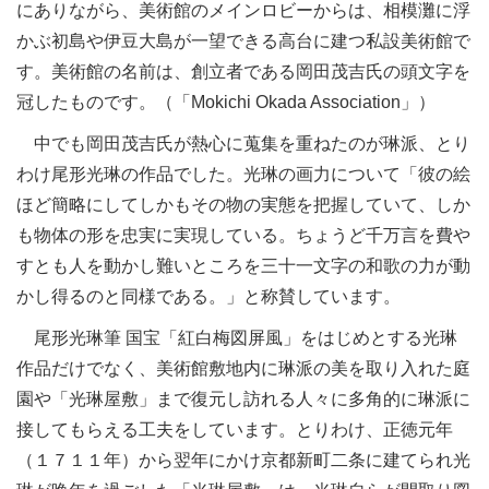
にありながら、美術館のメインロビーからは、相模灘に浮
かぶ初島や伊豆大島が一望できる高台に建つ私設美術館で
す。美術館の名前は、創立者である岡田茂吉氏の頭文字を
冠したものです。（「Mokichi Okada Association」）
中でも岡田茂吉氏が熱心に蒐集を重ねたのが琳派、とり
わけ尾形光琳の作品でした。光琳の画力について「彼の絵
ほど簡略にしてしかもその物の実態を把握していて、しか
も物体の形を忠実に実現している。ちょうど千万言を費や
すとも人を動かし難いところを三十一文字の和歌の力が動
かし得るのと同様である。」と称賛しています。
尾形光琳筆 国宝「紅白梅図屏風」をはじめとする光琳
作品だけでなく、美術館敷地内に琳派の美を取り入れた庭
園や「光琳屋敷」まで復元し訪れる人々に多角的に琳派に
接してもらえる工夫をしています。とりわけ、正徳元年
（１７１１年）から翌年にかけ京都新町二条に建てられ光