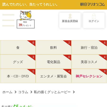
読んでたのしい、当たってうれしい。
新規会員登録
ログイン
現在
39
プレゼント
8
2
4
食
飲料
旅行・宿泊
3
0
4
グッズ
電化製品
美容コスメ
5
4
9
本・CD・DVD
エンタメ・展覧会
神戸セレクション
ホーム
コラム
私の描くグッとムービー