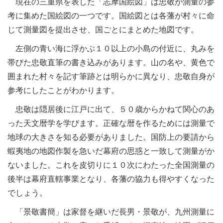
現在の三重県を表した「志摩国絵図」は忠敬が測量の参
考に集めた国絵図の一つです。国絵図とは各藩が村々に命
じて測量図を提出させ、国ごとにまとめた地図です。
左側の青い海に浮かぶ１０以上の小島の付近に、丸みを
帯びた忠敬直筆の書き込みがあります。山の名や、黄色で
囲まれた村々を記す筆跡とは明らかに異なり、忠敬自身が
参考にしたことがわかります。
忠敬は隠居後に江戸に出て、５０歳からかねて関心のあ
った天文暦学を学びます。正確な暦を作るためには測量で
地球の大きさを知る必要がありました。国防上の要請から
蝦夷地の地図作製を急いだ幕府の思惑と一致して測量がか
ないました。これを皮切りに１０次にわたった全国測量の
後半は幕府直轄事業となり、各藩の協力も得やすくなった
でしょう。
「景敬書簡」は家督を継いだ長男・景敬が、九州測量に