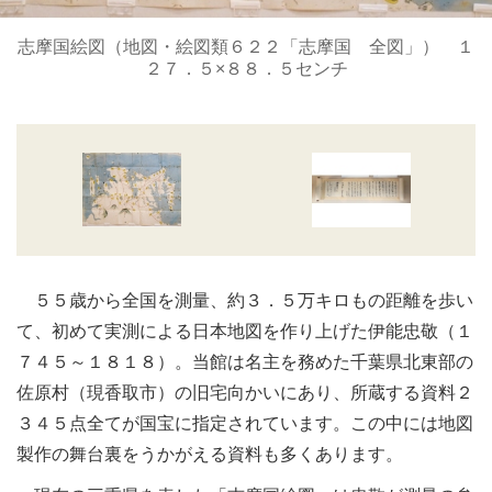
志摩国絵図（地図・絵図類６２２「志摩国 全図」） １
２７．５×８８．５センチ
５５歳から全国を測量、約３．５万キロもの距離を歩い
て、初めて実測による日本地図を作り上げた伊能忠敬（１
７４５～１８１８）。当館は名主を務めた千葉県北東部の
佐原村（現香取市）の旧宅向かいにあり、所蔵する資料２
３４５点全てが国宝に指定されています。この中には地図
製作の舞台裏をうかがえる資料も多くあります。