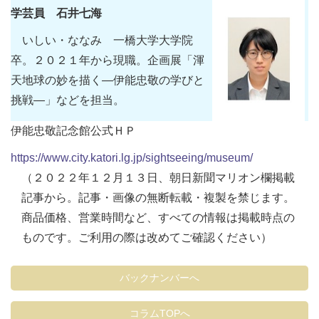
学芸員 石井七海
いしい・ななみ 一橋大学大学院
卒。２０２１年から現職。企画展「渾
天地球の妙を描く―伊能忠敬の学びと
挑戦―」などを担当。
伊能忠敬記念館公式ＨＰ
https://www.city.katori.lg.jp/sightseeing/museum/
（２０２２年１２月１３日、朝日新聞マリオン欄掲載
記事から。記事・画像の無断転載・複製を禁じます。
商品価格、営業時間など、すべての情報は掲載時点の
ものです。ご利用の際は改めてご確認ください）
バックナンバーへ
コラムTOPへ