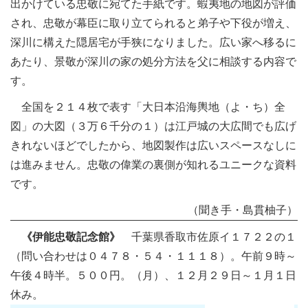
出かけている忠敬に宛てた手紙です。蝦夷地の地図が評価
され、忠敬が幕臣に取り立てられると弟子や下役が増え、
深川に構えた隠居宅が手狭になりました。広い家へ移るに
あたり、景敬が深川の家の処分方法を父に相談する内容で
す。
全国を２１４枚で表す「大日本沿海輿地（よ・ち）全
図」の大図（３万６千分の１）は江戸城の大広間でも広げ
きれないほどでしたから、地図製作は広いスペースなしに
は進みません。忠敬の偉業の裏側が知れるユニークな資料
です。
（聞き手・島貫柚子）
《伊能忠敬記念館》
千葉県香取市佐原イ１７２２の１
（問い合わせは０４７８・５４・１１１８）。午前９時～
午後４時半。５００円。（月）、１２月２９日～１月１日
休み。