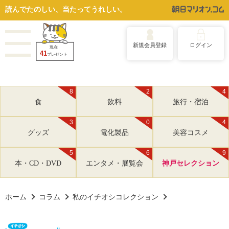
読んでたのしい、当たってうれしい。
新規会員登録
ログイン
現在
41
プレゼント
8
2
4
食
飲料
旅行・宿泊
3
0
4
グッズ
電化製品
美容コスメ
5
6
9
本・CD・DVD
エンタメ・展覧会
神戸セレクション
ホーム
コラム
私のイチオシコレクション