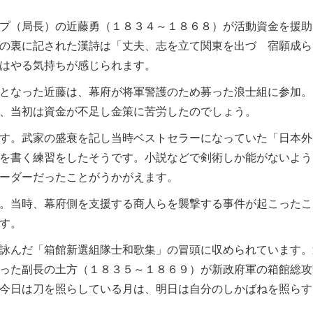
プ（局長）の近藤勇（１８３４～１８６８）が活動資金を援助
の裏に記された漢詩は「丈夫、志を立て関東を出づ 宿願成ら
はやる気持ちが感じられます。
となった近藤は、幕府が将軍警護のため募った浪士組に参加。
、当初は資金が不足し金策に苦労したのでしょう。
す。武家の盛衰を記し当時ベストセラーになっていた「日本外
を書く練習をしたそうです。小説などで剣術しか能がないよう
ーダーだったことがうかがえます。
。当時、幕府側を支援する商人らを襲撃する事件が起こったこ
す。
詠んだ「箱館新選組隊士和歌集」の冒頭に収められています。
った副長の土方（１８３５～１８６９）が新政府軍の箱館総攻
今日は刀を照らしている月は、明日は自分のしかばねを照らす