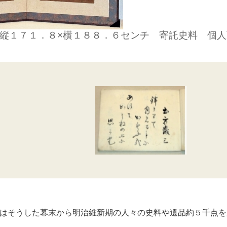
縦１７１．８×横１８８．６センチ 寄託史料 個人
はそうした幕末から明治維新期の人々の史料や遺品約５千点を