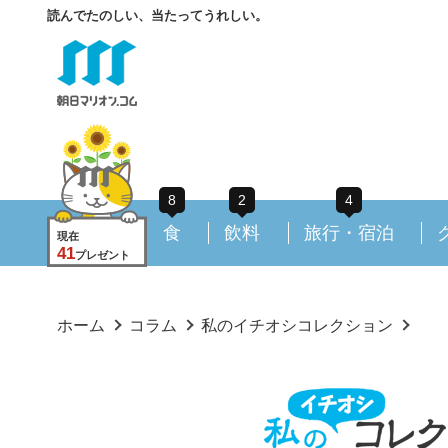
読んでたのしい、当たってうれしい。
8
2
4
食
飲料
旅行・宿泊
現在
41
プレゼント
ホーム
コラム
私のイチオシコレクション