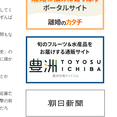
してく
ずんば
間もな
史」の
に描か
とか
近藤亡
撃の前
だろ