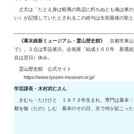
土方は「たとえ身は蝦夷の島辺に朽ちぬとも魂は東の
い）が記憶していたとされるこの絶句は生前最後の歌と
《幕末維新ミュージアム・霊山歴史館》
京都市東山
で）。２点は常設展示。企画展「結成１６０年 新選組
合は翌日）休み。
霊山歴史館 公式サイト
https://www.ryozen-museum.or.jp/
学芸課長・木村武仁さん
きむら・たけひと １９７３年生まれ。専門は幕末・
都を愉（たの）しむ 幕末のその日、京で何が起こった