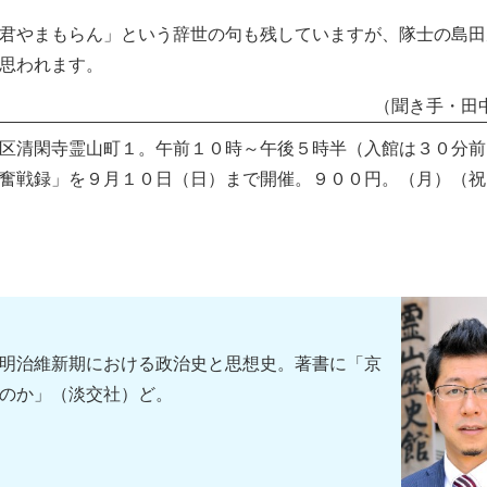
君やまもらん」という辞世の句も残していますが、隊士の島田
思われます。
（聞き手・田
区清閑寺霊山町１。午前１０時～午後５時半（入館は３０分前
奮戦録」を９月１０日（日）まで開催。９００円。（月）（祝
明治維新期における政治史と思想史。著書に「京
のか」（淡交社）ど。