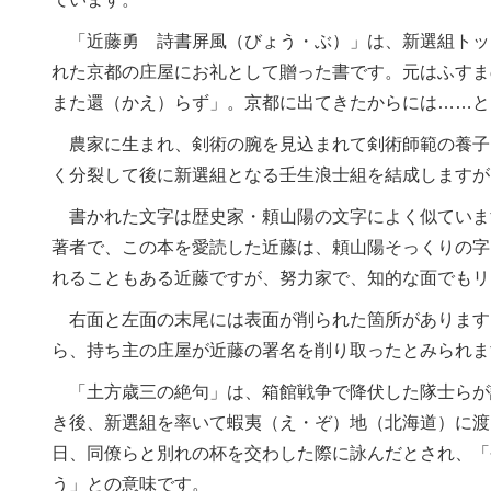
「近藤勇 詩書屏風（びょう・ぶ）」は、新選組トッ
れた京都の庄屋にお礼として贈った書です。元はふすま
また還（かえ）らず」。京都に出てきたからには……と
農家に生まれ、剣術の腕を見込まれて剣術師範の養子
く分裂して後に新選組となる壬生浪士組を結成しますが
書かれた文字は歴史家・頼山陽の文字によく似ていま
著者で、この本を愛読した近藤は、頼山陽そっくりの字
れることもある近藤ですが、努力家で、知的な面でもリ
右面と左面の末尾には表面が削られた箇所があります
ら、持ち主の庄屋が近藤の署名を削り取ったとみられま
「土方歳三の絶句」は、箱館戦争で降伏した隊士らが
き後、新選組を率いて蝦夷（え・ぞ）地（北海道）に渡
日、同僚らと別れの杯を交わした際に詠んだとされ、「
う」との意味です。