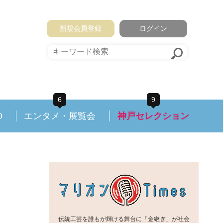
新規会員登録
ログイン
6
9
D
エンタメ・展覧会
神戸セレクション
伝統工芸を誰もが輝ける舞台に「金継ぎ」が社会