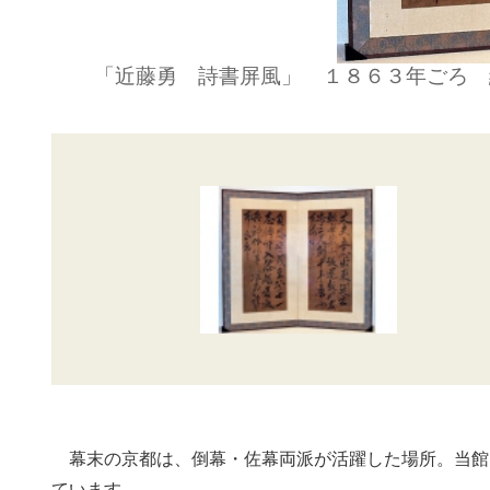
「近藤勇 詩書屏風」 １８６３年ごろ 
幕末の京都は、倒幕・佐幕両派が活躍した場所。当館
ています。