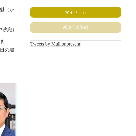
魁（か
マイページ
新規会員登録
中沙織）
ま
Tweets by Mullionpresent
日の場