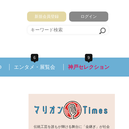
新規会員登録
ログイン
6
9
D
エンタメ・展覧会
神戸セレクション
伝統工芸を誰もが輝ける舞台に「金継ぎ」が社会