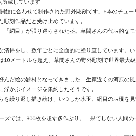
点所蔵しています。
館開館に合わせて制作された野外彫刻です。5本のチュー
た彫刻作品だと受け止めています。
、「網目」が張り巡らされた茎。草間さんの代表的なモ
な清掃をし、数年ごとに全面的に塗り直しています。い
は10メートルを超え、草間さんの野外彫刻で世界最大級
好んだ絵の題材となってきました。生家近くの河原の風
に浮かぶイメージを集約したそうです。
らを繰り返し描き続け、いつしか水玉、網目の表現を見
ーズでは、800枚を超す多作ぶり。「果てしない人間の