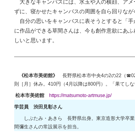
大きなキャンバスには、水玉や人の横顔、アメ
ずに、寝かせたキャンバスの周囲を自ら回りなが
自分の思いをキャンバスに表そうとすると「手
に作品ができる草間さんは、今も創作意欲にあふ
しいと思います。
《松本市美術館》
長野県松本市中央4の2の22（☎0
則［月］休み。410円（4月以降は800円）。「果てし
松本市美術館
https://matsumoto-artmuse.jp/
学芸員 渋田見彰さん
しぶたみ・あきら 長野県出身。東京造形大学卒業。
間彌生さんの常設展示を担当。