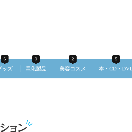
6
0
2
5
グッズ
電化製品
美容コスメ
本・CD・DV