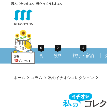
読んでたのしい、当たってうれしい。
6
2
4
食
飲料
旅行・宿泊
現在
40
プレゼント
ホーム
コラム
私のイチオシコレクション