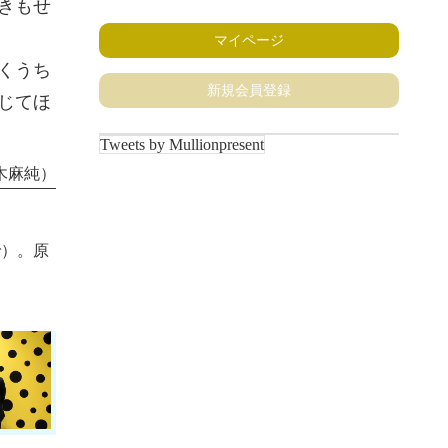
きもせ
マイページ
くうち
新規会員登録
じてほ
Tweets by Mullionpresent
木麻純）
で）。原