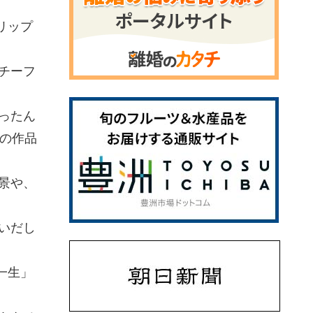
リップ
チーフ
ったん
の作品
景や、
いだし
一生」