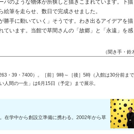
ーバのような物体が所狭しと描きこまれています。下描
ら絵筆を走らせ、数日で完成させました。
が勝手に動いていく」そうです。わき出るアイデアを描
れています。当館で草間さんの「故郷」と「永遠」を感
（聞き手・鈴
263・39・7400）。［前］9時～［後］5時（入館は30分前ま
ない人間の一生」は6月15日（予定）まで展示。
在学中から創設立準備に携わる。2002年から草