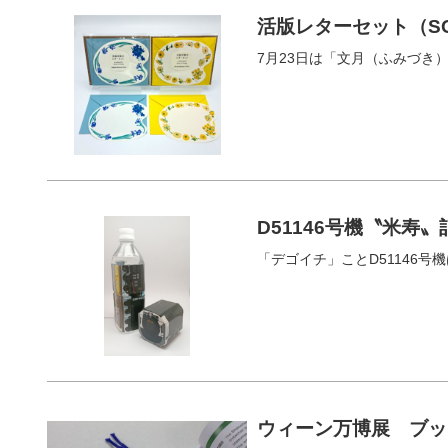
活版レターセット（S
7月23日は「文月（ふみづき
D51146号機〝米寿
「デゴイチ」ことD51146号機
ウィーン万博展 ブッ