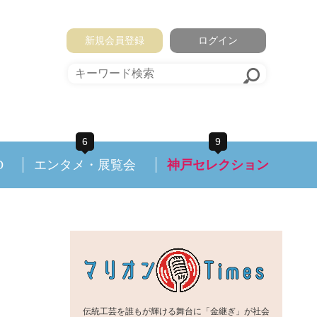
新規会員登録
ログイン
6
9
D
エンタメ・展覧会
神戸セレクション
伝統工芸を誰もが輝ける舞台に「金継ぎ」が社会