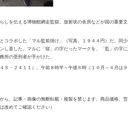
らしを伝える博物館網走監獄。放射状の舎房などが国の重要文
とコラボした「マル監前掛け」（写真、１９４４円）だ。同少
ンし直した。マルに「獄」の字だったマークを、「監」の字に
務所の受刑者が手がけた。
４５・２４１１）。午前８時半～午後６時（１０月～４月は９
から。記事・画像の無断転載・複製を禁じます。商品価格、営
は改めてご確認ください）