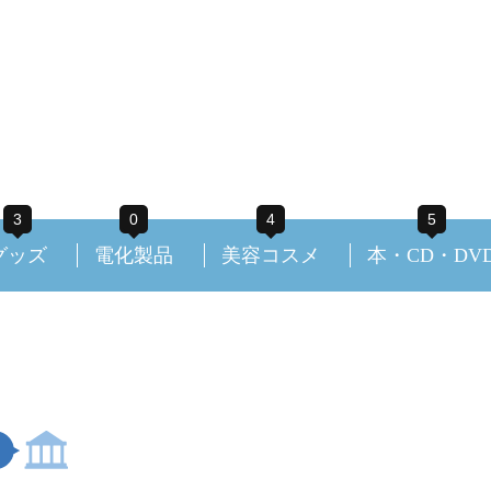
3
0
4
5
グッズ
電化製品
美容コスメ
本・CD・DV