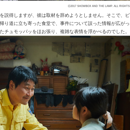
Ⓒ2017 SHOWBOX AND THE LAMP. ALL RIGHTS
を説得しますが、彼は取材を辞めようとしません。そこで、ピ
帰り道に立ち寄った食堂で、事件について誤った情報が広がっ
たチュモッパッをほお張り、複雑な表情を浮かべるのでした。