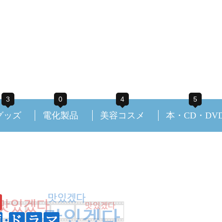
3
0
4
5
グッズ
電化製品
美容コスメ
本・CD・DV