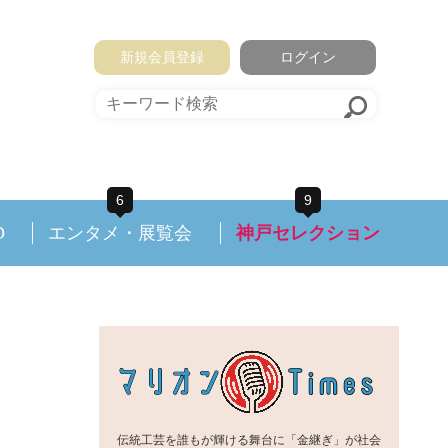
新規会員登録
ログイン
6
9
D
エンタメ・展覧会
神戸セレクション
伝統工芸を誰もが輝ける舞台に「金継ぎ」が社会