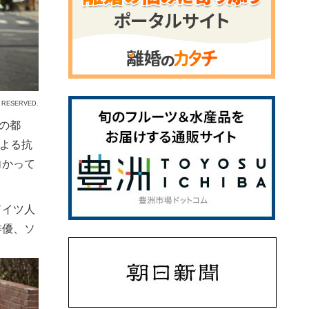
 RESERVED.
の都
よる抗
向かって
ドイツ人
俳優、ソ