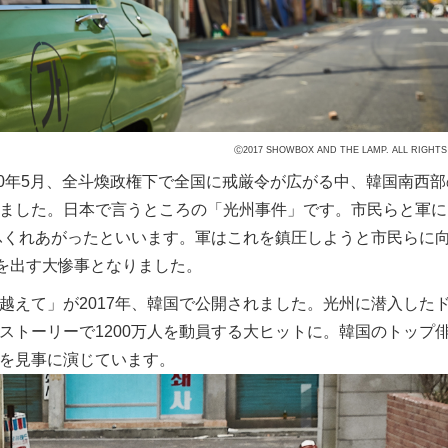
Ⓒ2017 SHOWBOX AND THE LAMP. ALL RIGHTS
0年5月、全斗煥政権下で全国に戒厳令が広がる中、韓国南西部
ました。日本で言うところの「光州事件」です。市民らと軍に
でふくれあがったといいます。軍はこれを鎮圧しようと市民らに
者を出す大惨事となりました。
えて」が2017年、韓国で公開されました。光州に潜入した
ストーリーで1200万人を動員する大ヒットに。韓国のトップ
を見事に演じています。