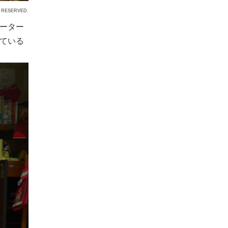
 RESERVED.
ーター
ている