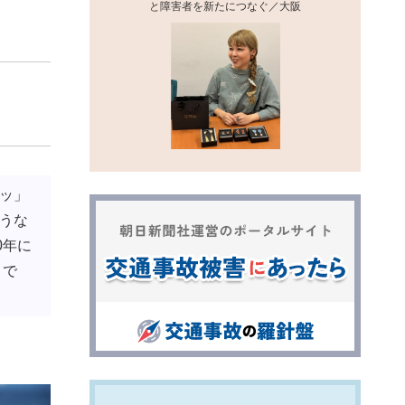
と障害者を新たにつなぐ／大阪
ッ」
うな
0年に
）で