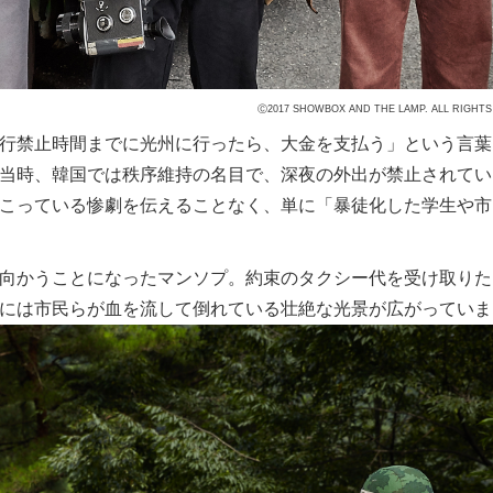
Ⓒ2017 SHOWBOX AND THE LAMP. ALL RIGHTS
行禁止時間までに光州に行ったら、大金を支払う」という言葉
当時、韓国では秩序維持の名目で、深夜の外出が禁止されてい
こっている惨劇を伝えることなく、単に「暴徒化した学生や市
向かうことになったマンソプ。約束のタクシー代を受け取りた
には市民らが血を流して倒れている壮絶な光景が広がっていま