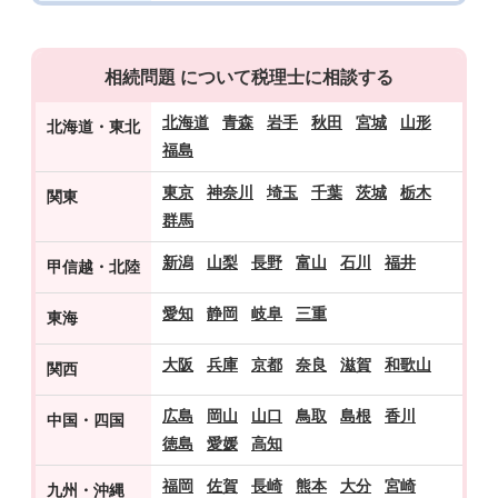
相続問題 について税理士に相談する
北海道
青森
岩手
秋田
宮城
山形
北海道・東北
福島
東京
神奈川
埼玉
千葉
茨城
栃木
関東
群馬
新潟
山梨
長野
富山
石川
福井
甲信越・北陸
愛知
静岡
岐阜
三重
東海
大阪
兵庫
京都
奈良
滋賀
和歌山
関西
広島
岡山
山口
鳥取
島根
香川
中国・四国
徳島
愛媛
高知
福岡
佐賀
長崎
熊本
大分
宮崎
九州・沖縄