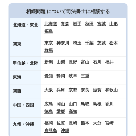
相続問題 について司法書士に相談する
北海道
青森
岩手
秋田
宮城
山形
北海道・東北
福島
東京
神奈川
埼玉
千葉
茨城
栃木
関東
群馬
新潟
山梨
長野
富山
石川
福井
甲信越・北陸
愛知
静岡
岐阜
三重
東海
大阪
兵庫
京都
奈良
滋賀
和歌山
関西
広島
岡山
山口
鳥取
島根
香川
中国・四国
徳島
愛媛
高知
福岡
佐賀
長崎
熊本
大分
宮崎
九州・沖縄
鹿児島
沖縄