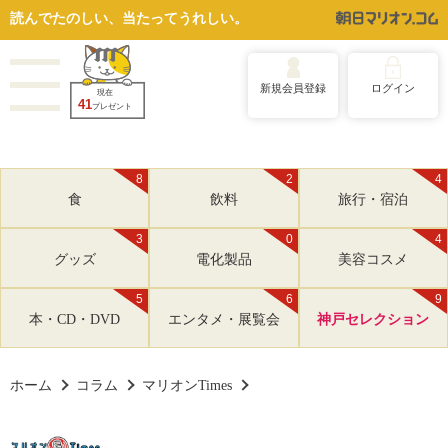
読んでたのしい、当たってうれしい。
新規会員登録
ログイン
現在
41
プレゼント
8
2
4
食
飲料
旅行・宿泊
3
0
4
グッズ
電化製品
美容コスメ
5
6
9
本・CD・DVD
エンタメ・展覧会
神戸セレクション
ホーム
コラム
マリオンTimes