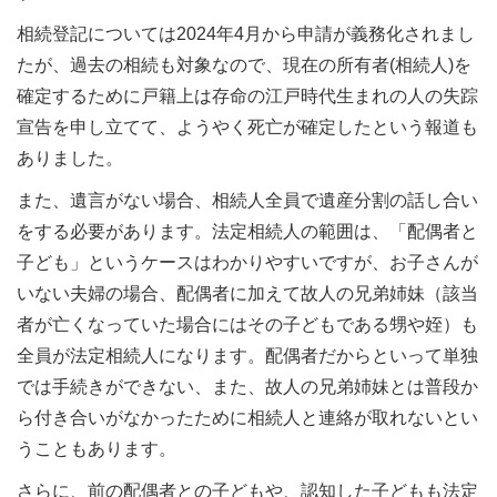
相続登記については2024年4月から申請が義務化されまし
たが、過去の相続も対象なので、現在の所有者(相続人)を
確定するために戸籍上は存命の江戸時代生まれの人の失踪
宣告を申し立てて、ようやく死亡が確定したという報道も
ありました。
また、遺言がない場合、相続人全員で遺産分割の話し合い
をする必要があります。法定相続人の範囲は、「配偶者と
子ども」というケースはわかりやすいですが、お子さんが
いない夫婦の場合、配偶者に加えて故人の兄弟姉妹（該当
者が亡くなっていた場合にはその子どもである甥や姪）も
全員が法定相続人になります。配偶者だからといって単独
では手続きができない、また、故人の兄弟姉妹とは普段か
ら付き合いがなかったために相続人と連絡が取れないとい
うこともあります。
さらに、前の配偶者との子どもや、認知した子どもも法定