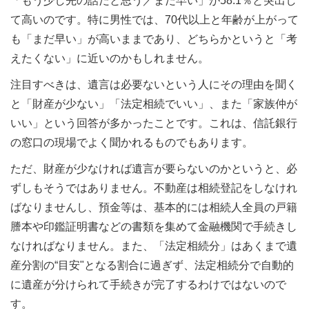
「もう少し先の話だと思う／まだ早い」が58.1％と突出し
て高いのです。特に男性では、70代以上と年齢が上がって
も「まだ早い」が高いままであり、どちらかというと「考
えたくない」に近いのかもしれません。
注目すべきは、遺言は必要ないという人にその理由を聞く
と「財産が少ない」「法定相続でいい」、また「家族仲が
いい」という回答が多かったことです。これは、信託銀行
の窓口の現場でよく聞かれるものでもあります。
ただ、財産が少なければ遺言が要らないのかというと、必
ずしもそうではありません。不動産は相続登記をしなけれ
ばなりませんし、預金等は、基本的には相続人全員の戸籍
謄本や印鑑証明書などの書類を集めて金融機関で手続きし
なければなりません。また、「法定相続分」はあくまで遺
産分割の“目安"となる割合に過ぎず、法定相続分で自動的
に遺産が分けられて手続きが完了するわけではないので
す。