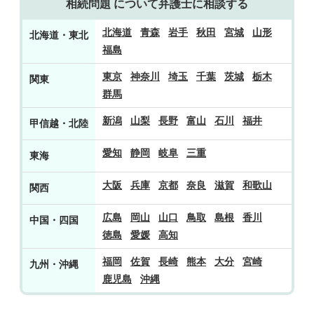
相続問題 について弁護士に相談する
北海道
青森
岩手
秋田
宮城
山形
北海道・東北
福島
東京
神奈川
埼玉
千葉
茨城
栃木
関東
群馬
新潟
山梨
長野
富山
石川
福井
甲信越・北陸
愛知
静岡
岐阜
三重
東海
大阪
兵庫
京都
奈良
滋賀
和歌山
関西
広島
岡山
山口
鳥取
島根
香川
中国・四国
徳島
愛媛
高知
福岡
佐賀
長崎
熊本
大分
宮崎
九州・沖縄
鹿児島
沖縄