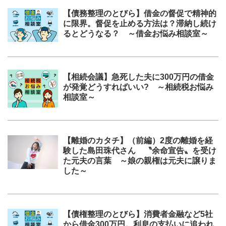
【債務整理のとびら】借金の督促で精神的
に限界。督促を止める方法は？滞納し続け
るとどうなる？ ～借金お悩み相談室～
【相続会議】急死した夫に300万円の借金
が発覚どうすればいい? ～相続税お悩み
相談室～
【離婚のカタチ】（前編）2度の離婚を経
験した島田珠代さん 〝余命宣告〟を受け
た元夫の言葉 ～娘の親権は元夫に譲りま
した～
【債権整理のとびら】消費者金融など5社
から借金300万円。利息の支払いに追われ