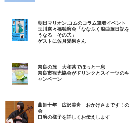
朝日マリオン.コムのコラム筆者イベント
玉川奈々福独演会「ななふく浪曲旅日記を
うなる その弐」
ゲストに佐月愛果さん
奈良の旅 大和茶でほっと一息
奈良市観光協会がドリンクとスイーツのキ
ャンペーン
曲師十年 広沢美舟 おかげさまです！の
会
口演の様子を詳しくお伝えします