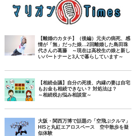
【離婚のカタチ】（後編）元夫の病死、感
情が「無」だった娘…2回離婚した島田珠
代さんの葛藤 ～現在は高校生の娘と新し
いパートナーと3人で暮らしています～
【相続会議】自分の死後、内縁の妻は自宅
もお金も相続できない？ 対処法は？
～相続税お悩み相談室～
大阪・関西万博で話題の「空飛ぶクルマ」
HISと丸紅エアロスペース 空中散歩を疑
似体験