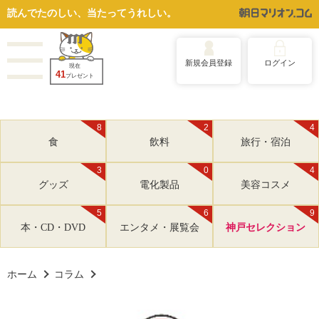
読んでたのしい、当たってうれしい。
新規会員登録
ログイン
現在
41
プレゼント
8
2
4
食
飲料
旅行・宿泊
3
0
4
グッズ
電化製品
美容コスメ
5
6
9
本・CD・DVD
エンタメ・展覧会
神戸セレクション
ホーム
コラム