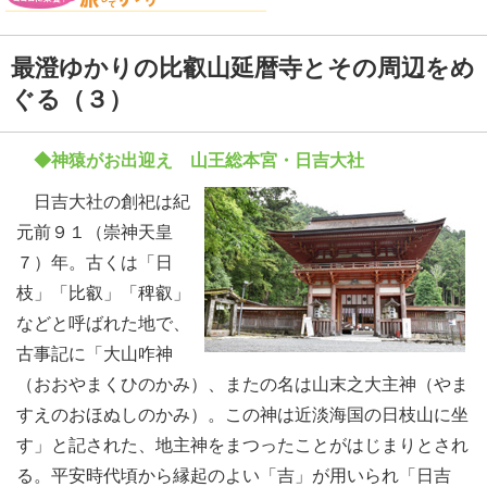
最澄ゆかりの比叡山延暦寺とその周辺をめ
ぐる（３）
◆神猿がお出迎え 山王総本宮・日吉大社
日吉大社の創祀は紀
元前９１（崇神天皇
７）年。古くは「日
枝」「比叡」「稗叡」
などと呼ばれた地で、
古事記に「大山咋神
（おおやまくひのかみ）、またの名は山末之大主神（やま
すえのおほぬしのかみ）。この神は近淡海国の日枝山に坐
す」と記された、地主神をまつったことがはじまりとされ
る。平安時代頃から縁起のよい「吉」が用いられ「日吉