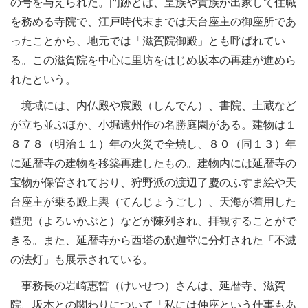
の号を与えられた。門跡とは、皇族や貴族が出家して住職
を務める寺院で、江戸時代末までは天台座主の御座所であ
ったことから、地元では「滋賀院御殿」とも呼ばれてい
る。この滋賀院を中心に里坊をはじめ坂本の再建が進めら
れたという。
境域には、内仏殿や宸殿（しんでん）、書院、土蔵など
が立ち並ぶほか、小堀遠州作の名勝庭園がある。建物は１
８７８（明治１１）年の火災で全焼し、８０（同１３）年
に延暦寺の建物を移築再建したもの。建物内には延暦寺の
宝物が保管されており、狩野派の渡辺了慶のふすま絵や天
台座主が乗る殿上輿（てんじょうごし）、天海が着用した
鎧兜（よろいかぶと）などが陳列され、拝観することがで
きる。また、延暦寺から西塔の釈迦堂に分灯された「不滅
の法灯」も展示されている。
事務長の岩崎惠晢（けいせつ）さんは、延暦寺、滋賀
院、坂本との関わりについて「私には仲座という仕事もあ