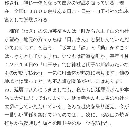
称され、神仏一体となって国家の守護を担っている。現
在、全国に３８００余りある日吉・日枝・山王神社の総本
宮として崇敬される。
禰宜（ねぎ）の矢頭英征さんは「町から八王子山のお社
が望め、地元の方々からは『日吉さん』と親しんでいただ
いております」と言う。「坂本は『静』と『動』がすごく
はっきりとしていますね。いつもは静寂な町が、毎年４月
１２～１４日の『山王祭』では神社と氏子の距離みたいな
ものが取り払われ、一気に町全体が熱気に満ちます。他の
地域とは違ってとても不思議な関係がそこにはあります
ね。延暦寺さんにつきましても、私たちは延暦寺さんを本
当に大切に思っておりますし、延暦寺さんも日吉のお社を
大切にしていただいている。色んな歴史を乗り越え、今が
一番いい関係を築けているのでは」。次に、比叡山の焼き
打ちから復興した坂本の町並みのルーツを訪ねた。