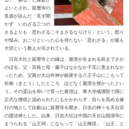
よいとされ、延暦寺の
良源が詠んだ「見ず聞
かず いわざる三つの
さるよりも 思わざるこそまさるなりけり」という、怒り
や恨み、おごりといった心を持たない「思わざる」が最も
大切という教えが示されている。
日吉大社と延暦寺との縁は、最澄が生まれる前までさか
のぼる。父・百枝と母・藤子はなかなか子宝に恵まれなか
ったため、父親が大山咋神が鎮座する八王子山にこもって
祈祷（きとう）したところ、ほどなく最澄を授かったとい
う。その霊山を仰いで育った最澄は、東大寺戒壇院で国に
正式な僧侶と認められたにもかかわらず、自らを高める修
行の地として比叡山に延暦寺を開き、日吉の神々を天台宗
の護法神とした。以来、日吉大社は中国の天台山国清寺に
まつられる「山王祠」にならって「山王権現」「山王」と