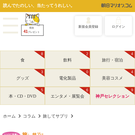
読んでたのしい、当たってうれしい。
新規会員登録
ログイン
現在
41
プレゼント
8
2
4
食
飲料
旅行・宿泊
3
0
4
グッズ
電化製品
美容コスメ
5
6
9
本・CD・DVD
エンタメ・展覧会
神戸セレクション
ホーム
コラム
旅してサプリ