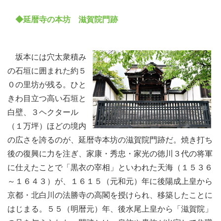
◆延暦寺の本坊 滋賀院門跡
坂本には穴太衆積み
の石垣に囲まれた約５
０の里坊が残る。ひと
きわ目立つ高い石垣と
白壁、３ヘクタール
（１万坪）ほどの境内
の広さを誇るのが、延暦寺本坊の滋賀院門跡だ。焼き打ち
後の復興に力を注ぎ、家康・秀忠・家光の徳川３代の将軍
に仕えたことで「黒衣の宰相」といわれた天海（１５３６
～１６４３）が、１６１５（元和元）年に後陽成上皇から
京都・北白川の法勝寺の高閣を授けられ、移築したことに
はじまる。５５（明暦元）年、後水尾上皇から「滋賀院」