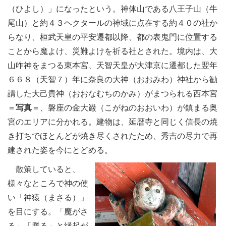
（ひよし）」になったという。神体山である八王子山（牛
尾山）と約４３ヘクタールの神域に点在する約４０の社か
らなり、桓武天皇の平安遷都以降、都の表鬼門に位置する
ことから魔よけ、災難よけを祈る社とされた。境内は、大
山咋神をまつる東本宮、天智天皇が大津京に遷都した翌年
６６８（天智７）年に奈良の大神（おおみわ）神社から勧
請した大己貴神（おおなむちのかみ）がまつられる西本宮
＝
写真
＝、磐座の金大巌（こがねのおおいわ）が鎮まる奥
宮のエリアに分かれる。建物は、延暦寺と同じく信長の焼
き打ちでほとんどが焼き尽くされたため、秀吉の尽力で再
建された姿を今にとどめる。
散策していると、
様々なところで神の使
い「神猿（まさる）」
を目にする。「魔がさ
る」「勝る」と縁起が