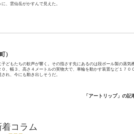
うに、雲仙岳がかすんで見えた。
町）
に子どもたちの歓声が響く。その指さす先にあるのは段ボール製の蒸気
２０、幅３、高さ４メートルの実物大で、車輪を動かす装置など１７０
現され、今にも動き出しそうだ。
「アートリップ」の記
新着コラム