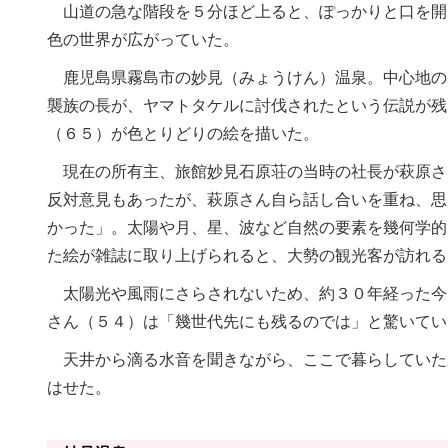
山道の急な階段を５分ほど上ると、ぽっかりと口を開
色の世界が広がっていた。
鹿児島県霧島市の妙見（みょうけん）温泉。中心地の
襲族の長が、ヤマトタケルに討伐されたという伝説が残
（６５）が色とりどりの絵を描いた。
現在の所有主、旅館妙見石原荘の当時の社長が萩原さ
反対意見もあったが、萩原さん自ら話し合いを重ね、思
かった」。太陽や月、星、波など自然の要素を幾何学的
た絵が雑誌に取り上げられると、大勢の観光客が訪れる
太陽光や風雨にさらされないため、約３０年経った今
さん（５４）は「幾世代先にも残るのでは」と驚いてい
天井から滴る水音を聞きながら、ここで暮らしていた
はせた。