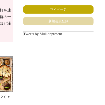
マイページ
軒を連
群の一
新規会員登録
ほど滞
Tweets by Mullionpresent
２０８