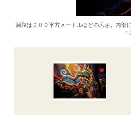
洞窟は２００平方メートルほどの広さ。内部
＝