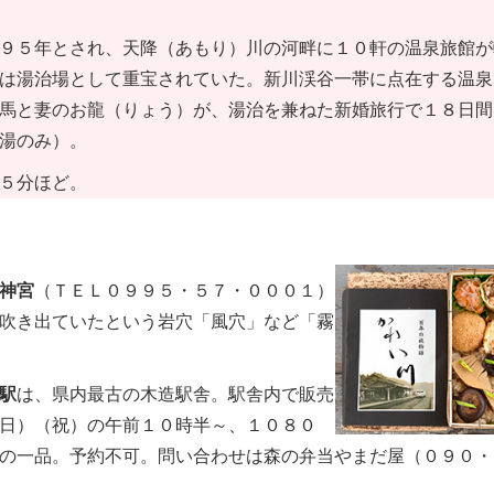
９５年とされ、天降（あもり）川の河畔に１０軒の温泉旅館が
は湯治場として重宝されていた。新川渓谷一帯に点在する温泉
馬と妻のお龍（りょう）が、湯治を兼ねた新婚旅行で１８日間
湯のみ）。
５分ほど。
神宮
（ＴＥＬ０９９５・５７・０００１）
吹き出ていたという岩穴「風穴」など「霧
駅
は、県内最古の木造駅舎。駅舎内で販売
日）（祝）の午前１０時半～、１０８０
の一品。予約不可。問い合わせは森の弁当やまだ屋（０９０・