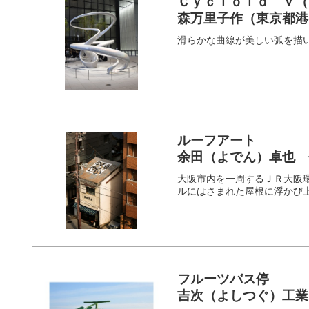
Ｃｙｃｌｏｉｄ Ｖ（
森万里子作（東京都港
滑らかな曲線が美しい弧を描
ルーフアート
余田（よでん）卓也
大阪市内を一周するＪＲ大阪
ルにはさまれた屋根に浮かび
フルーツバス停
吉次（よしつぐ）工業