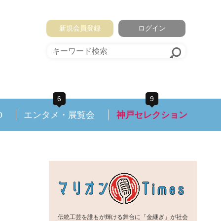
新規会員登録
ログイン
6
9
D
エンタメ・展覧会
神戸セレクション
伝統工芸を誰もが輝ける舞台に「金継ぎ」が社会