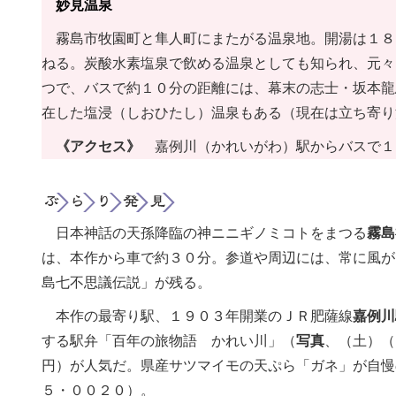
妙見温泉
霧島市牧園町と隼人町にまたがる温泉地。開湯は１８
ねる。炭酸水素塩泉で飲める温泉としても知られ、元々
つで、バスで約１０分の距離には、幕末の志士・坂本龍
在した塩浸（しおひたし）温泉もある（現在は立ち寄り
《アクセス》
嘉例川（かれいがわ）駅からバスで１
日本神話の天孫降臨の神ニニギノミコトをまつる
霧島
は、本作から車で約３０分。参道や周辺には、常に風が
島七不思議伝説」が残る。
本作の最寄り駅、１９０３年開業のＪＲ肥薩線
嘉例川
する駅弁「百年の旅物語 かれい川」（
写真
、（土）（
円）が人気だ。県産サツマイモの天ぷら「ガネ」が自慢
５・００２０）。