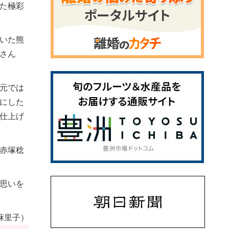
た極彩
いた熊
さん
元では
にした
仕上げ
赤塚稔
思いを
麻里子）