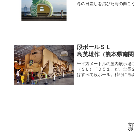
冬の日差しを浴びた海の向こ
段ボールＳＬ
島英雄作（熊本県南関
千平方メートルの屋内展示場
（ＳＬ）「Ｄ５１」だ。全長
はすべて段ボール。精巧に再