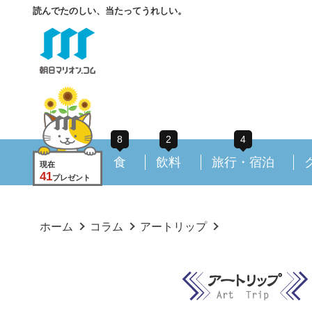
読んでたのしい、当たってうれしい。
8
2
4
食
飲料
旅行・宿泊
現在
41
プレゼント
ホーム
コラム
アートリップ