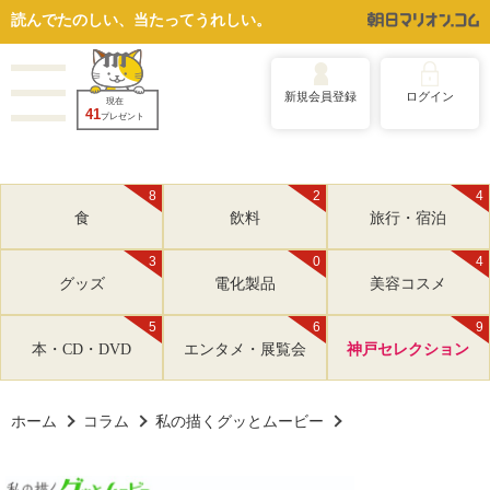
読んでたのしい、当たってうれしい。
新規会員登録
ログイン
現在
41
プレゼント
8
2
4
食
飲料
旅行・宿泊
3
0
4
グッズ
電化製品
美容コスメ
5
6
9
本・CD・DVD
エンタメ・展覧会
神戸セレクション
ホーム
コラム
私の描くグッとムービー