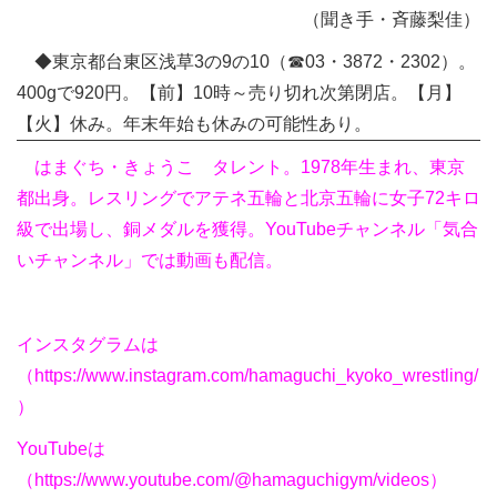
（聞き手・斉藤梨佳）
◆東京都台東区浅草3の9の10（☎03・3872・2302）。
400gで920円。【前】10時～売り切れ次第閉店。【月】
【火】休み。年末年始も休みの可能性あり。
はまぐち・きょうこ タレント。1978年生まれ、東京
都出身。レスリングでアテネ五輪と北京五輪に女子72キロ
級で出場し、銅メダルを獲得。YouTubeチャンネル「気合
いチャンネル」では動画も配信。
インスタグラムは
（https://www.instagram.com/hamaguchi_kyoko_wrestling/
）
YouTubeは
（https://www.youtube.com/@hamaguchigym/videos）