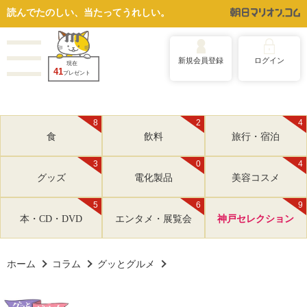
読んでたのしい、当たってうれしい。
新規会員登録
ログイン
現在
41
プレゼント
8
2
4
食
飲料
旅行・宿泊
3
0
4
グッズ
電化製品
美容コスメ
5
6
9
本・CD・DVD
エンタメ・展覧会
神戸セレクション
ホーム
コラム
グッとグルメ