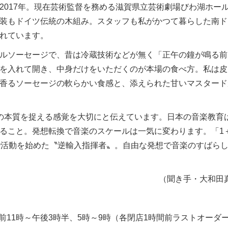
017年。現在芸術監督を務める滋賀県立芸術劇場びわ湖ホー
装もドイツ伝統の木組み。スタッフも私がかつて暮らした南ド
れています。
ルソーセージで、昔は冷蔵技術などが無く「正午の鐘が鳴る前
を入れて開き、中身だけをいただくのが本場の食べ方。私は皮
香るソーセージの軟らかい食感と、添えられた甘いマスタード
の本質を捉える感覚を大切にと伝えています。日本の音楽教育
ること。発想転換で音楽のスケールは一気に変わります。「1
で活動を始めた〝逆輸入指揮者〟。自由な発想で音楽のすばら
（聞き手・大和田
。午前11時～午後3時半、5時～9時（各閉店1時間前ラストオーダ