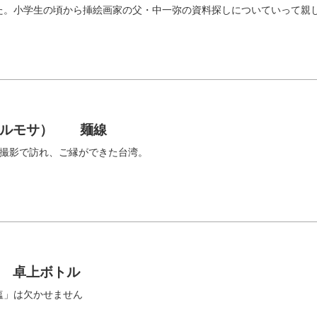
た。小学生の頃から挿絵画家の父・中一弥の資料探しについていって親
フォルモサ） 麺線
の撮影で訪れ、ご縁ができた台湾。
 卓上ボトル
塩」は欠かせません