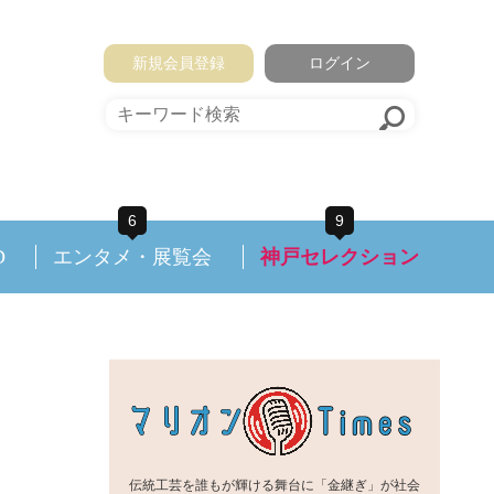
新規会員登録
ログイン
6
9
D
エンタメ・展覧会
神戸セレクション
伝統工芸を誰もが輝ける舞台に「金継ぎ」が社会