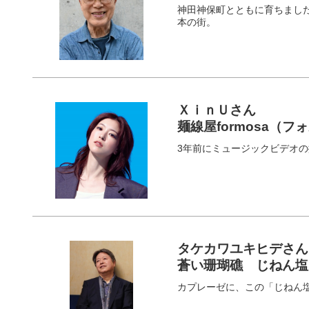
神田神保町とともに育ちまし
本の街。
ＸｉｎＵさん
麺線屋formosa（
3年前にミュージックビデオ
タケカワユキヒデさん
蒼い珊瑚礁 じねん塩
カプレーゼに、この「じねん