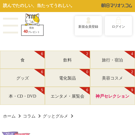
読んでたのしい、当たってうれしい。
新規会員登録
ログイン
現在
40
プレゼント
6
2
4
食
飲料
旅行・宿泊
6
0
2
グッズ
電化製品
美容コスメ
5
6
9
本・CD・DVD
エンタメ・展覧会
神戸セレクション
ホーム
コラム
グッとグルメ