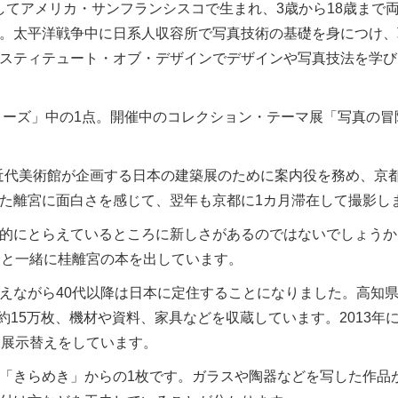
としてアメリカ・サンフランシスコで生まれ、3歳から18歳まで
。太平洋戦争中に日系人収容所で写真技術の基礎を身につけ、
スティテュート・オブ・デザインでデザインや写真技法を学び
ーズ」中の1点。開催中のコレクション・テーマ展「写真の冒
ク近代美術館が企画する日本の建築展のために案内役を務め、京
た離宮に面白さを感じて、翌年も京都に1カ月滞在して撮影し
的にとらえているところに新しさがあるのではないでしょうか
スと一緒に桂離宮の本を出しています。
ながら40代以降は日本に定住することになりました。高知
約15万枚、機材や資料、家具などを収蔵しています。2013年
回展示替えをしています。
「きらめき」からの1枚です。ガラスや陶器などを写した作品