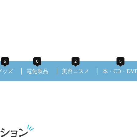
6
0
2
5
グッズ
電化製品
美容コスメ
本・CD・DV