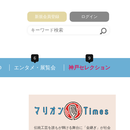
新規会員登録
ログイン
6
9
D
エンタメ・展覧会
神戸セレクション
伝統工芸を誰もが輝ける舞台に「金継ぎ」が社会