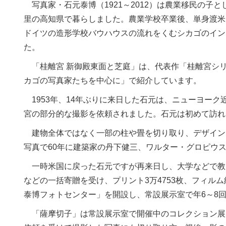
写真家・石元泰博（1921～2012）は農業移民の子
里の高知県で暮らしました。農業学校卒業後、単身渡米
ドイツの造形学校バウハウスの流れをくむシカゴのイン
た。
「桂離宮 新御殿東面と芝庭」は、代表作「桂離宮シリ
カゴの写真家たちを中心に」で紹介しています。
1953年、14年ぶりに来日した石元は、ニューヨー
宮の部分的な撮影を依頼されました。石元は初めて訪れ
建物全体ではなく一部の柱や畳を切り取り、デザイン
写真で60年に建築家の丹下健三、ワルター・グロピウ
一時米国に戻った石元ですが再来日し、大学などで教え
などの一括寄贈を受け、プリント3万4753枚、フィルム
泰博フォトセンター」を開設し、常設展示室で年6～8
「薩摩切子」は常設展示室で開催中のコレクション展