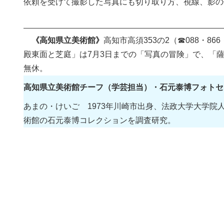
依頼を受けて撮影した写真にも切り取り方、視線、影の
《高知県立美術館》
高知市高須353の2（☎088・8
殿東面と芝庭」は7月3日までの「写真の冒険」で、「薩
無休。
高知県立美術館チーフ（学芸担当）・石元泰博フォトセ
あまの・けいご 1973年川崎市出身、法政大学大学院
術館の石元泰博コレクションを調査研究。