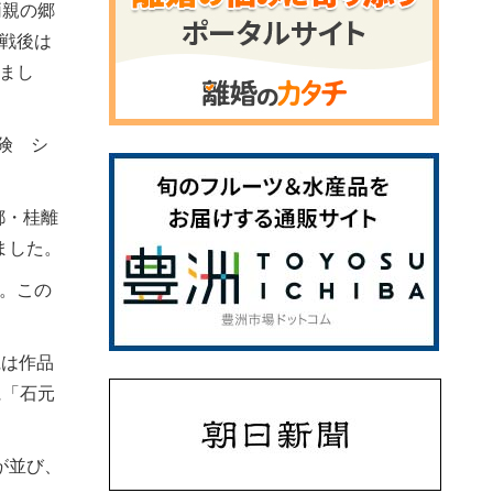
両親の郷
戦後は
まし
険 シ
都・桂離
ました。
。この
県は作品
に「石元
が並び、