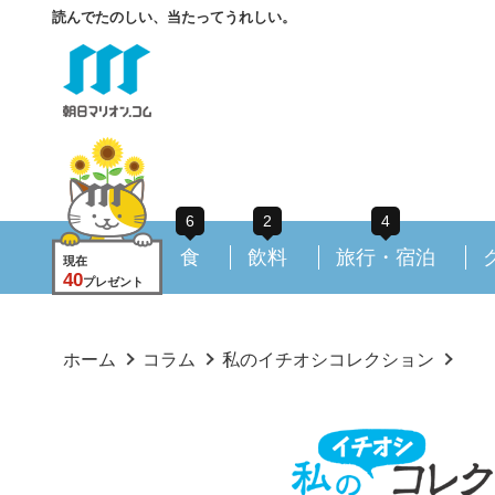
読んでたのしい、当たってうれしい。
6
2
4
食
飲料
旅行・宿泊
現在
40
プレゼント
ホーム
コラム
私のイチオシコレクション