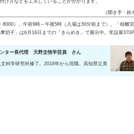
付け方などを工夫していることが分かります。
（聞き手・鈴
66・8000）。午前9時～午後5時（入場は30分前まで）。「桂離
摩切子」は6月16日までの「きらめき」で展示中。常設展370
ンター長代理 天野圭悟学芸員 さん
人文科学研究科修了。2018年から現職。高知県立美